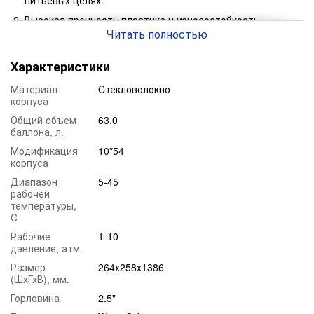
питьевых целях.
Высокая прочность пластика и износостойкость
материала изделия.
Читать полностью
Возможность использования разновидных фильтрующих
Характеристики
материалов: Filter AG, Гравий, Кварцевый песок, Birm,
Pyrolox, Filtro Smart A, Ecomix, Dowex, Desotec и другие
Материал
Cтекловолокно
фильтрующие загрузки.
корпуса
Возможность подключения множество ручных и
Общий объем
63.0
автоматических клапанов управления (Clack, Wave Cyber,
баллона, л.
RX).
Модификация
10*54
Возможность применения в разной среде водоочистки.
корпуса
Устойчив к высоким давлениям и выдерживает до 10
Диапазон
5-45
атм.
рабочей
температуры,
C
Рабочие
1-10
давление, атм.
Размер
264x258x1386
(ШхГхВ), мм.
Горловина
2.5"