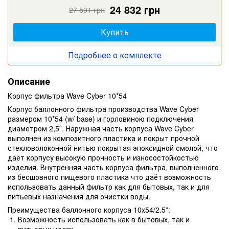
24 832 грн
16 252 грн
21 249 грн
27 591 грн
18 058 грн
24 999 грн
Купить
Купить
Купить
Подробнее о комплекте
Описание
Корпус фильтра Wave Cyber 10*54
Корпус баллонного фильтра производства Wave Cyber
размером 10*54 (w/ base) и горловиною подключения
диаметром 2,5”. Наружная часть корпуса Wave Cyber
выполнен из композитного пластика и покрыт прочной
стекловолоконной нитью покрытая эпоксидной смолой, что
даёт корпусу высокую прочность и износостойкостью
изделия. Внутренняя часть корпуса фильтра, выполненного
из бесшовного пищевого пластика что даёт возможность
использовать данный фильтр как для бытовых, так и для
питьевых назначения для очистки воды.
Преимущества баллонного корпуса 10x54/2.5”:
Возможность использовать как в бытовых, так и