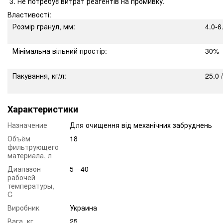
Не потребує витрат реагентів на промивку.
Властивості:
Розмір гранул, мм:
4.0-6
Мінімальна вільний простір:
30%
Пакування, кг/л:
25.0 
Характеристики
Назначение
Для очищення від механічних забруднень
Объём
18
фильтрующего
материала, л
Диапазон
5—40
рабочей
температуры,
C
Виробник
Украина
Вага, кг
25