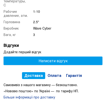
температуры,
C
Рабочие
1-10
давление, атм.
Горловина
2.5"
Виробник
Wave Cyber
Вага, кг
3
Відгуки
Додайте перший відгук
Написати відгук
Доставка
Оплата
Гарантія
Самовивіз з нашого магазину — безкоштовно.
«Нововю поштою» по Україні — по тарифу НП.
Більше інформації про доставку