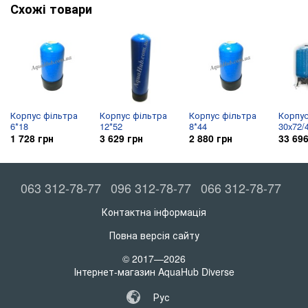
Схожі товари
Корпус фільтра
Корпус фільтра
Корпус фільтра
Корпус
6*18
12*52
8*44
30x72/4
1 728 грн
3 629 грн
2 880 грн
33 696
063 312-78-77
096 312-78-77
066 312-78-77
Контактна інформація
Повна версія сайту
© 2017—2026
Інтернет-магазин AquaHub Diverse
Рус