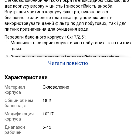
стекловолоконной ниткою покрита епоксидною смолою, що
дає корпусу високу міцність і зносостійкість вироби.
Внутрішня частина корпусу фільтра, виконаного з
безшовного харчового пластика що дає можливість
використовувати даний фільтр як для побутових, так і для
питних призначення для очищення води.
Переваги балонного корпусу 10x17/2.5”:
Можливість використовувати як в побутових, так і питних
цілях.
Висока міцність пластику і зносостійкість матеріалу
вироби.
Читати повністю
Можливість використання різноманітним фільтруючих
Характеристики
матеріалів: Filter AG, Гравій, Кварцовий пісок, Birm,
Pyrolox, Filtro Smart A, Ecomix, Dowex, Desotec і інші
Материал
Cкловолокно
фільтруючі завантаження.
корпуса
Можливість підключення безліч ручних і автоматичних
Общий объем
18.2
клапанів управління (Clack, Wave Cyber, RX).
баллона, л.
Можливість застосування в різному середовищі
Модификация
10*17
водоочищення.
корпуса
Диапазон
5-45
рабочей