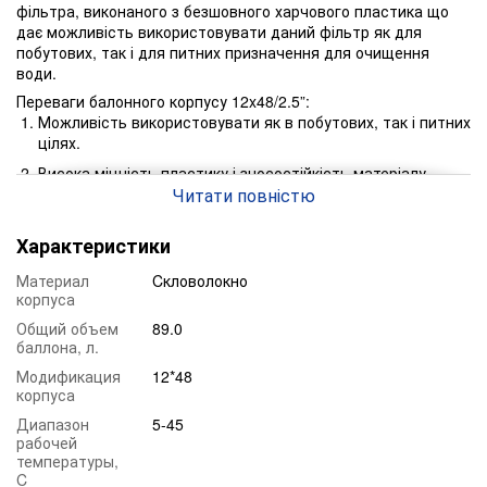
фільтра, виконаного з безшовного харчового пластика що
дає можливість використовувати даний фільтр як для
побутових, так і для питних призначення для очищення
води.
Переваги балонного корпусу 12x48/2.5”:
Можливість використовувати як в побутових, так і питних
цілях.
Висока міцність пластику і зносостійкість матеріалу
вироби.
Читати повністю
Можливість використання різноманітним фільтруючих
Характеристики
матеріалів: Filter AG, Гравій, Кварцовий пісок, Birm,
Pyrolox, Filtro Smart A, Ecomix, Dowex, Desotec і інші
Материал
Cкловолокно
фільтруючі завантаження.
корпуса
Можливість підключення безліч ручних і автоматичних
Общий объем
89.0
клапанів управління (Clack, Wave Cyber, RX).
баллона, л.
Можливість застосування в різному середовищі
Модификация
12*48
водоочищення.
корпуса
Диапазон
5-45
рабочей
температуры,
C