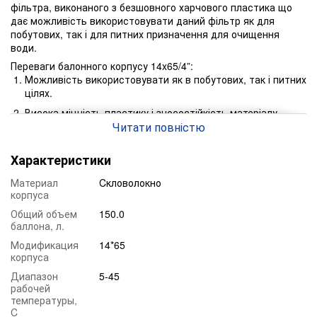
фільтра, виконаного з безшовного харчового пластика що
дає можливість використовувати даний фільтр як для
побутових, так і для питних призначення для очищення
води.
Переваги балонного корпусу 14x65/4”:
Можливість використовувати як в побутових, так і питних
цілях.
Висока міцність пластику і зносостійкість матеріалу
вироби.
Читати повністю
Можливість використання різноманітним фільтруючих
Характеристики
матеріалів: Filter AG, Гравій, Кварцовий пісок, Birm,
Pyrolox, Filtro Smart A, Ecomix, Dowex, Desotec і інші
Материал
Cкловолокно
фільтруючі завантаження.
корпуса
Можливість підключення безліч ручних і автоматичних
Общий объем
150.0
клапанів управління (Clack, Wave Cyber, RX).
баллона, л.
Можливість застосування в різному середовищі
Модификация
14*65
водоочищення.
корпуса
Диапазон
5-45
рабочей
температуры,
C