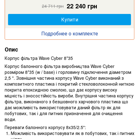
22 240 грн
17 445 грн
24 711 грн
19 383 грн
Купити
Купити
Подробнее о комплекте
Опис
Корпус фільтра Wave Cyber 8*35
Корпус балонного фільтра виробництва Wave Cyber ​​
розміром 8*35 (w / base) і горловину підключення діаметром
2,5 ". Зовнішня частина корпусу Wave Cyber ​​виконаний з
композитного пластика і покритий стекловолоконной ниткою
покрита епоксидною смолою, що дає корпусу високу
міцність і зносостійкість вироби. Внутрішня частина корпусу
фільтра, виконаного з безшовного харчового пластика що
дає можливість використовувати даний фільтр як для
побутових, так і для питних призначення для очищення
води.
Переваги балонного корпусу 8x35/2.5":
Можливість використовувати як в побутових, так і питних