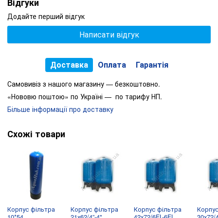
Відгуки
Додайте перший відгук
Написати відгук
Доставка
Оплата
Гарантія
Самовивіз з нашого магазину — безкоштовно.
«Нововю поштою» по Україні — по тарифу НП.
Більше інформації про доставку
Схожі товари
Корпус фільтра
Корпус фільтра
Корпус фільтра
Корпус
10*54
21х62/4”-4"
42x72/6FL-6FL
30x72/4