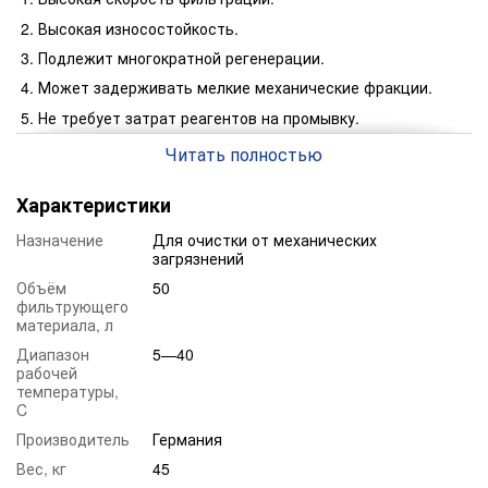
Высокая износостойкость.
Подлежит многократной регенерации.
Может задерживать мелкие механические фракции.
Не требует затрат реагентов на промывку.
Свойства:
Читать полностью
Размер фракции, мм:
Характеристики
Насыпная плотность, кг/м3:
Назначение
Для очистки от механических
загрязнений
Фасовка, кг/л:
Объём
50
фильтрующего
материала, л
Диапазон
5—40
рабочей
температуры,
C
Производитель
Германия
Вес, кг
45