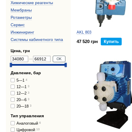
Химические реагенты
Мембраны
Ротаметры
Сервис
Инжиниринг
AKL 803
Системы кабинетного типа
47 520 грн
Купить
Цена, грн
OK
Давление, бар
5—1
4
12—1
3
12—2
3
20—6
3
20—18
3
Тип управления
Аналоговый
6
Цифровой
10