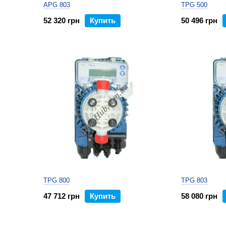
APG 803
TPG 500
52 320 грн
Купить
50 496 грн
TPG 800
TPG 803
47 712 грн
Купить
58 080 грн