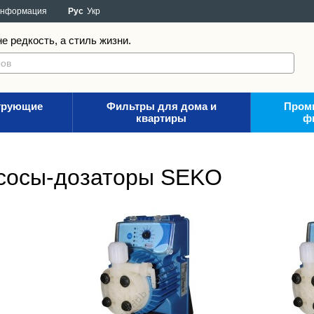
информация
Рус
Укр
е редкость, а стиль жизни.
трующие
Фильтры для дома и
Пром
квартиры
ф
сосы-дозаторы SEKO