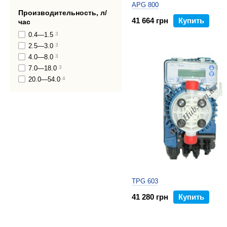
APG 800
Производительность, л/
41 664 грн
Купить
час
0.4—1.5
3
2.5—3.0
3
4.0—8.0
3
7.0—18.0
3
20.0—54.0
4
TPG 603
41 280 грн
Купить