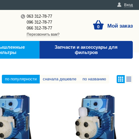
Вход
063 312-78-77
096 312-78-77
Мой заказ
0
066 312-78-77
Перезвонить вам?
ышленные
Запчасти и аксессуары для
ильтры
фильтров
по популярности
сначала дешевле
по названию