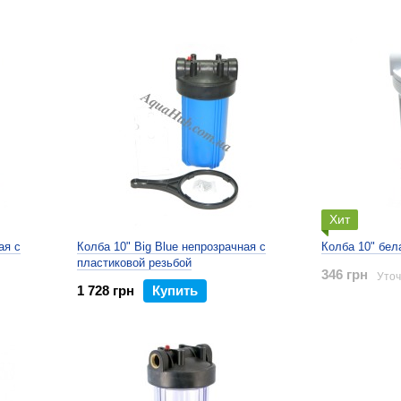
Хит
ая с
Колба 10" Big Blue непрозрачная с
Колба 10" бел
пластиковой резьбой
346 грн
Уточ
1 728 грн
Купить