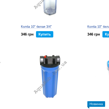
Колба 10" белая 3/4"
Колба 10" бел
346 грн
Купить
346 грн
Ку
Новинка