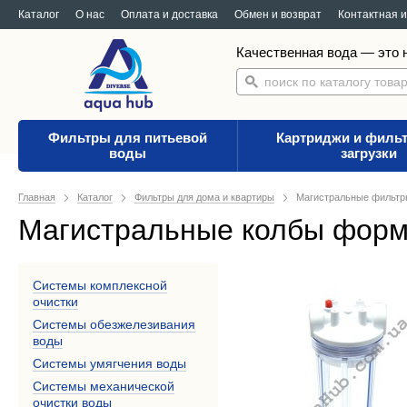
Каталог
О нас
Оплата и доставка
Обмен и возврат
Контактная 
Качественная вода — это н
Фильтры для питьевой
Картриджи и филь
воды
загрузки
Главная
Каталог
Фильтры для дома и квартиры
Магистральные фильтр
Магистральные колбы формат
Системы комплексной
очистки
Системы обезжелезивания
воды
Системы умягчения воды
Системы механической
очистки воды