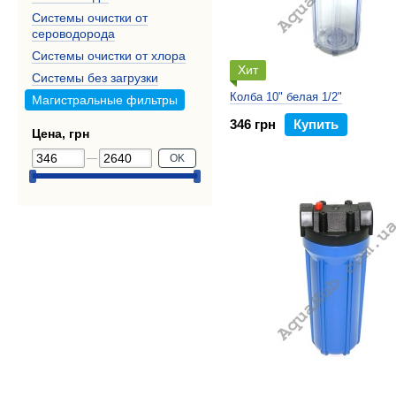
Системы очистки от
сероводорода
Системы очистки от хлора
Хит
Системы без загрузки
Колба 10" белая 1/2"
Магистральные фильтры
346 грн
Купить
Цена, грн
OK