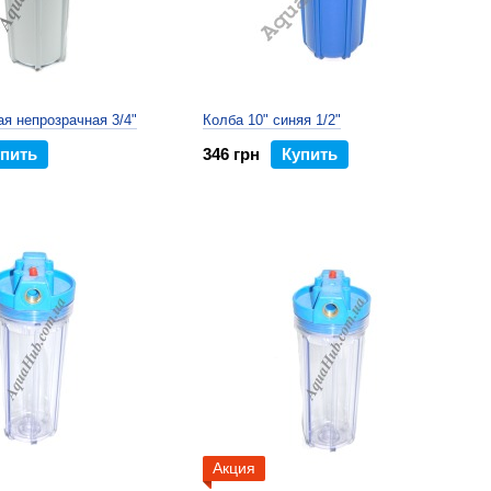
ая непрозрачная 3/4"
Колба 10" синяя 1/2"
пить
346 грн
Купить
Акция