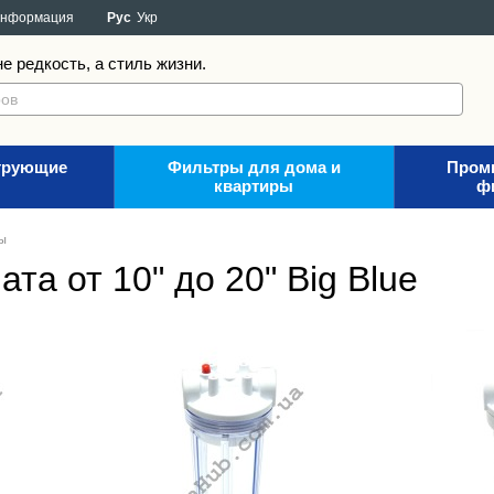
информация
Рус
Укр
е редкость, а стиль жизни.
трующие
Фильтры для дома и
Пром
квартиры
ф
ы
а от 10" до 20" Big Blue