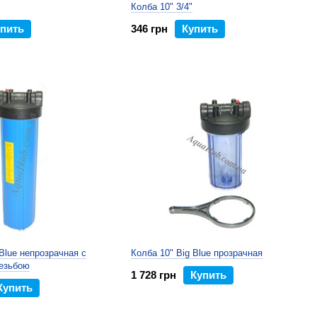
Колба 10" 3/4"
пить
346 грн
Купить
 Blue непрозрачная с
Колба 10" Big Blue прозрачная
резьбою
1 728 грн
Купить
Купить