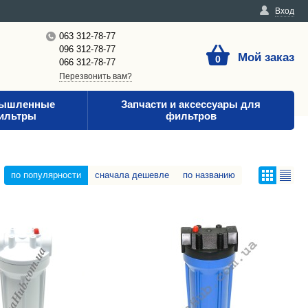
Вход
063 312-78-77
096 312-78-77
Мой заказ
0
066 312-78-77
Перезвонить вам?
ышленные
Запчасти и аксессуары для
ильтры
фильтров
по популярности
сначала дешевле
по названию