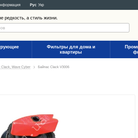
информация
Рус
Укр
е редкость, а стиль жизни.
трующие
Фильтры для дома и
Пром
квартиры
ф
Clack, Wave Cyber
Байпас Clack V3006