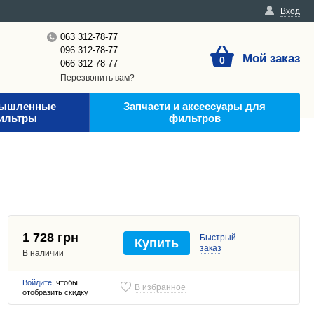
Вход
063 312-78-77
096 312-78-77
Мой заказ
0
066 312-78-77
Перезвонить вам?
ышленные
Запчасти и аксессуары для
ильтры
фильтров
1 728 грн
Быстрый
Купить
заказ
В наличии
Войдите
, чтобы
В избранное
отобразить скидку