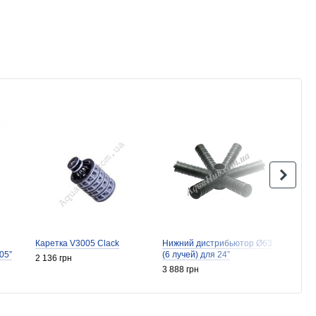
Каретка V3005 Clack
Нижний дистрибьютор Ø63
Нижни
05”
(6 лучей) для 24”
мм h=
2 136 грн
3 888 грн
1 331 