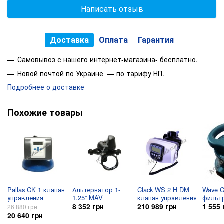
Написать отзыв
Доставка
Оплата
Гарантия
Самовывоз с нашего интернет-магазина- бесплатно.
Новой почтой по Украине — по тарифу НП.
Подробнее о доставке
Похожие товары
Pallas CK 1 клапан
Альтернатор 1-
Clack WS 2 H DM
Wave C
управления
1.25” MAV
клапан управления
фильт
8 352 грн
210 989 грн
1 555 
26 880 грн
20 640 грн