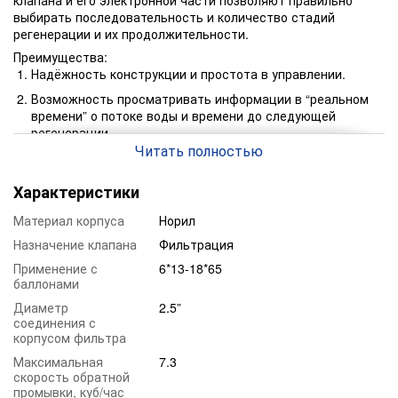
клапана и его электронной части позволяют правильно
выбирать последовательность и количество стадий
регенерации и их продолжительности.
Преимущества:
Надёжность конструкции и простота в управлении.
Возможность просматривать информации в “реальном
времени” о потоке воды и времени до следующей
регенерации.
Читать полностью
Экономичность расхода электроэнергии.
Уникальная возможность проведения до 9 стадий
Характеристики
регенерации и их производительность.
Материал корпуса
Норил
Дисплей сигнализирует о технической неисправности
системы.
Назначение клапана
Фильтрация
Устойчивость к реагентам.
Применение с
6*13-18*65
баллонами
Возможность просматривать сохраненную информацию
о работе фильтра.
Диаметр
2.5”
соединения с
корпусом фильтра
Максимальная
7.3
скорость обратной
промывки, куб/час