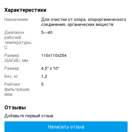
Простота конструкции.
Характеристики
Свойства:
Назначение
Для очистки от хлора, хлорорганического
Типоразмер:
соединения, органических веществ
Диапазон
5—40
Рейтинг фильтрации:
рабочей
температуры,
Материал:
C
Размер
110x110x254
Ресурс картриджа:
(ШхГхВ), мм.
Данный фильтр является универсальный и подходит на все
Размер
4,5" x 10"
стандартные колбы размером 10" Big Blue многих
Вес, кг
1,2
производителей таких как: Leader, Atoll, Aquafilter, Ecosoft,
Raifil, Гейзер, Аквафор, Барьер и другие производители.
Рейтинг
5
фильтрации,
*Все зависит от качества входящей воды
мкм
Отзывы
Добавьте первый отзыв
Написать отзыв