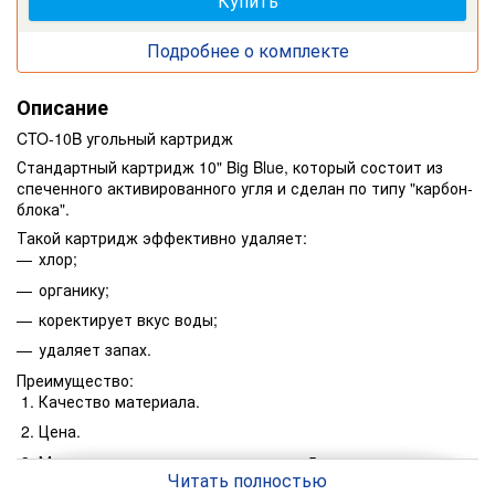
Купить
Купить
Подробнее о комплекте
Описание
CTO-10B угольный картридж
Стандартный картридж 10" Big Blue, который состоит из
спеченного активированного угля и сделан по типу "карбон-
блока".
Такой картридж эффективно удаляет:
хлор;
органику;
коректирует вкус воды;
удаляет запах.
Преимущество:
Качество материала.
Цена.
Максимальная степень очистки до 5 мкм.
Читать полностью
Универсальность.