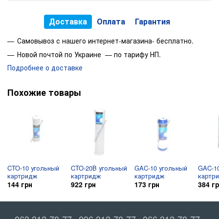
Доставка
Оплата
Гарантия
Самовывоз с нашего интернет-магазина- бесплатно.
Новой почтой по Украине — по тарифу НП.
Подробнее о доставке
Похожие товары
CTO-10 угольный
CTO-20B угольный
GAC-10 угольный
GAC-1
картридж
картридж
картридж
картр
144 грн
922 грн
173 грн
384 г
063 312-78-77
096 312-78-77
066 312-78-77