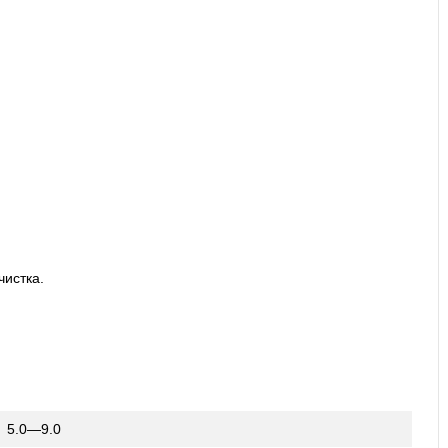
чистка.
5.0—9.0