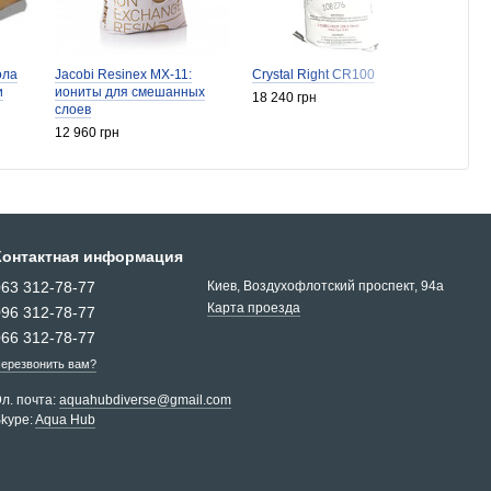
ола
Jacobi Resinex MX-11:
Crystal Right CR100
Garnet
и
иониты для смешанных
18 240 грн
3 974 
слоев
12 960 грн
Контактная информация
063 312-78-77
Киев, Воздухофлотский проспект, 94a
Карта проезда
096 312-78-77
066 312-78-77
ерезвонить вам?
л. почта:
aquahubdiverse@gmail.com
kype:
Aqua Hub