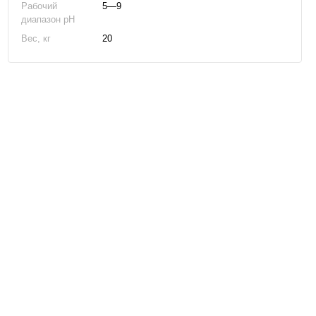
Рабочий
5—9
диапазон pH
Вес, кг
20