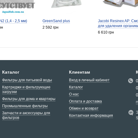
N2 (1,4 - 2,5 мм)
GreenSand plus
Jacobi Resinex AP: См
для удаления органик
рн
2 592 грн
6 610 грн
Каталог
Клиентам
Фильтры для питьевой воды
Вход в личный кабинет
Картриджи и фильтрующие
Каталог
загрузки
О нас
Фильтры для дома и квартиры
Оплата и доставка
П
Промышленные фильтры
Обмен и возврат
Э
Запчасти и аксессуары для
Контактная информация
фильтров
S