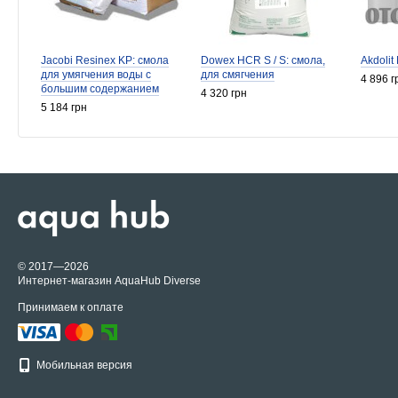
Jacobi Resinex KP: смола
Dowex HCR S / S: смола,
Akdolit 
для умягчения воды с
для смягчения
4 896 г
большим содержанием
4 320 грн
органаки
5 184 грн
© 2017—2026
Интернет-магазин AquaHub Diverse
Принимаем к оплате
Мобильная версия