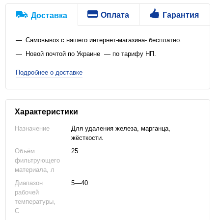
Оплата
Гарантия
Доставка
Самовывоз с нашего интернет-магазина- бесплатно.
Новой почтой по Украине — по тарифу НП.
Подробнее о доставке
Характеристики
Назначение
Для удаления железа, марганца,
жёсткости.
Объём
25
фильтрующего
материала, л
Диапазон
5—40
рабочей
температуры,
C