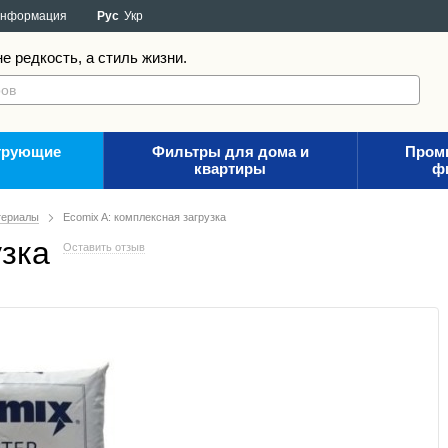
информация
Рус
Укр
е редкость, а стиль жизни.
трующие
Фильтры для дома и
Пром
квартиры
ф
териалы
Ecomix A: комплексная загрузка
узка
Оставить отзыв