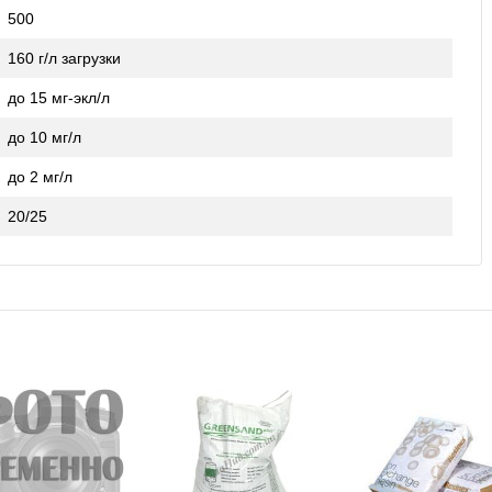
500
160 г/л загрузки
до 15 мг-экл/л
до 10 мг/л
до 2 мг/л
20/25