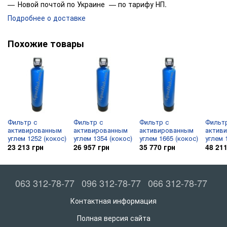
Новой почтой по Украине — по тарифу НП.
Данная система не требует солевого бака так как данный
фильтрующий элемент промывается за счёт обратной
Подробнее о доставке
промывки и не требует дополнительный реагентов для его
восстановления.
Похожие товары
*Все зависит от качества входящей воды на фильтр и от 
Фильтр с
Фильтр с
Фильтр с
Фильт
активированным
активированным
активированным
актив
углем 1252 (кокос)
углем 1354 (кокос)
углем 1665 (кокос)
углем 
23 213 грн
26 957 грн
35 770 грн
48 211
063 312-78-77
096 312-78-77
066 312-78-77
Контактная информация
Полная версия сайта