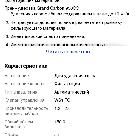
фильтрующих материалов.
Преимущества Grand Carbon 950CO:
Удаления хлора с общим содержанием в воде до 10 мг/л.
Не требуется дополнительные реагенты на промывку
фильтрующего материала.
Имеет широкий спектр применения.
Имеет отличный состав высококачественных
фильтрующих материалов.
Читать полностью
Срок работы фильтрующего элемента до 2 лет*.
Характеристики
Данная загрузка применяется в следующих отраслях:
Для эффективной водоподготовки домов и коттеджей.
Назначение
Для удаления хлора
В пищевой промышленности.
Назначение клапана
Фильтрация
Муниципальное водоснабжение.
Тип управления
Автоматический
Для бассейнов.
Клапан управления
WS1 TC
Химическая промышленость.
Производительность
1.2—2.0
системы, м³/час
Атомная промышленость.
Общий объем
150.0
Засыпка Grand Carbon 950CO – это эффективный и
баллона, л.
безопасный сорбирующий материал. Он сочетает в себе
качественный абсорбирующий материал от мирового
Объём
80