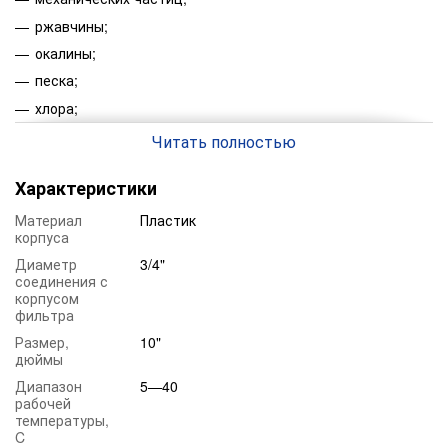
ржавчины;
окалины;
песка;
хлора;
железа;
Читать полностью
жесткости.
Характеристики
Преимущество:
Имеет высокий запас прочности.
Материал
Пластик
Надежность материала.
корпуса
Цена.
Диаметр
3/4"
соединения с
Максимальная степень очистки до 1 мкм.
корпусом
фильтра
Универсальность.
Размер,
10"
Простота конструкции.
дюймы
Свойства:
Диапазон
5—40
Типоразмер:
2,5" 
рабочей
температуры,
Рейтинг фильтрации:
от 5
C
карт