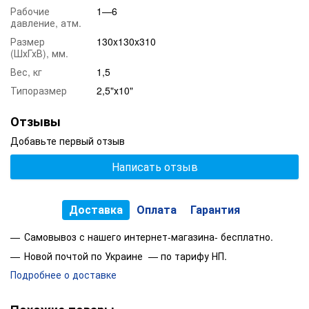
Рабочие
1—6
Рабочие давление:
от 1 
давление, атм.
Диаметр подключения:
3/4"
Размер
130x130x310
(ШхГхВ), мм.
Материал:
плас
Вес, кг
1,5
Данная колба является универсальной и подходит на все
Типоразмер
2,5"х10"
стандартные картриджи размером 10" многих
производителей таких как: Leader, Atoll, Aquafilter, Ecosoft,
Raifil, Filter 1, Гейзер Наша Вода, Аквафор, Барьер и другие
Отзывы
производители.
Добавьте первый отзыв
Написать отзыв
Доставка
Оплата
Гарантия
Самовывоз с нашего интернет-магазина- бесплатно.
Новой почтой по Украине — по тарифу НП.
Подробнее о доставке