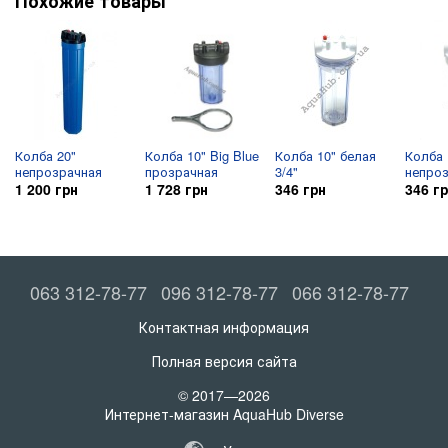
Похожие товары
Колба 20"
Колба 10" Big Blue
Колба 10" белая
Колба 
непрозрачная
прозрачная
3/4"
непроз
1 200 грн
1 728 грн
346 грн
346 г
063 312-78-77
096 312-78-77
066 312-78-77
Контактная информация
Полная версия сайта
© 2017—2026
Интернет-магазин AquaHub Diverse