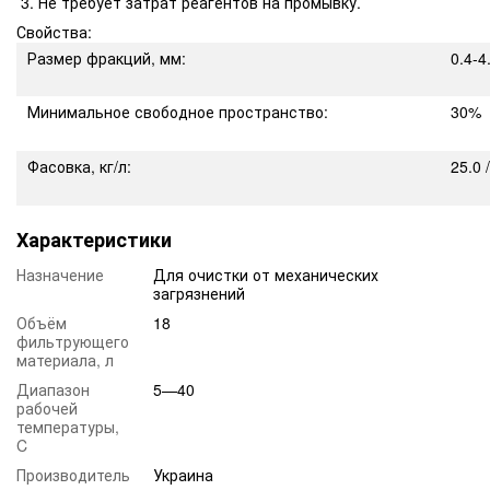
Не требует затрат реагентов на промывку.
Свойства:
Размер фракций, мм:
0.4-4
Минимальное свободное пространство:
30%
Фасовка, кг/л:
25.0 
Характеристики
Назначение
Для очистки от механических
загрязнений
Объём
18
фильтрующего
материала, л
Диапазон
5—40
рабочей
температуры,
C
Производитель
Украина