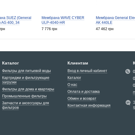
на SUEZ (General
Мембрана WAVE CYBER
Мембрана General Elec
c) AG 400, 34
ULP-4040-HR
AK 440LE
грн
7 776 грн
47 462 грн
Каталог
Клиентам
Фильтры для питьевой воды
Вход в личный кабинет
Картриджи и фильтрующие
Каталог
загрузки
О нас
Фильтры для дома и квартиры
Оплата и доставка
П
Промышленные фильтры
Обмен и возврат
Э
Запчасти и аксессуары для
Контактная информация
фильтров
S