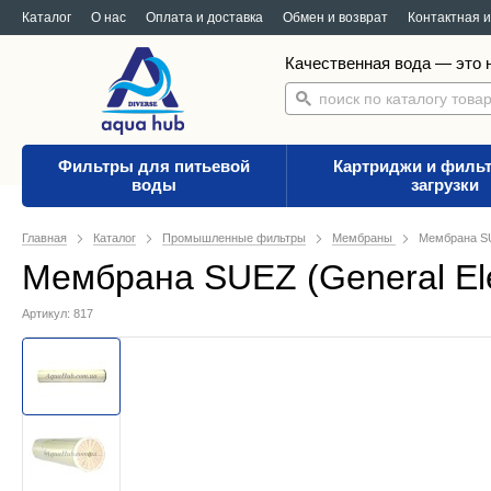
Каталог
О нас
Оплата и доставка
Обмен и возврат
Контактная 
Качественная вода — это н
Фильтры для питьевой
Картриджи и филь
воды
загрузки
Главная
Каталог
Промышленные фильтры
Мембраны
Мембрана SU
Мембрана SUEZ (General Ele
Артикул: 817