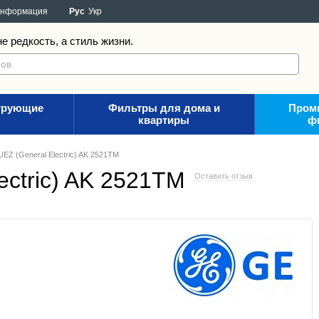
информация
Рус
Укр
е редкость, а стиль жизни.
трующие
Фильтры для дома и
Пром
квартиры
ф
EZ (General Electric) AK 2521TM
ctric) AK 2521TM
Оставить отзыв