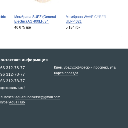
tric
Мембрана SUEZ (General
Мембрана WAVE CYBER
Мембра
Electric) AG 400LF, 34
ULP-4021
AK 80
46 675 грн
5 184 грн
36 590
Контактная информация
063 312-78-77
Киев, Воздухофлотский проспект, 94a
Карта проезда
096 312-78-77
066 312-78-77
ерезвонить вам?
л. почта:
aquahubdiverse@gmail.com
kype:
Aqua Hub