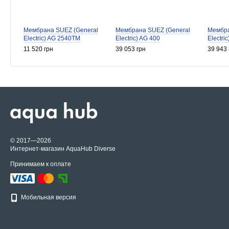
Мембрана SUEZ (General
Мембрана SUEZ (General
Мембра
Electric) AG 2540TM
Electric) AG 400
Electri
11 520 грн
39 053 грн
39 943 
© 2017—2026
Интернет-магазин AquaHub Diverse
Принимаем к оплате
Мобильная версия