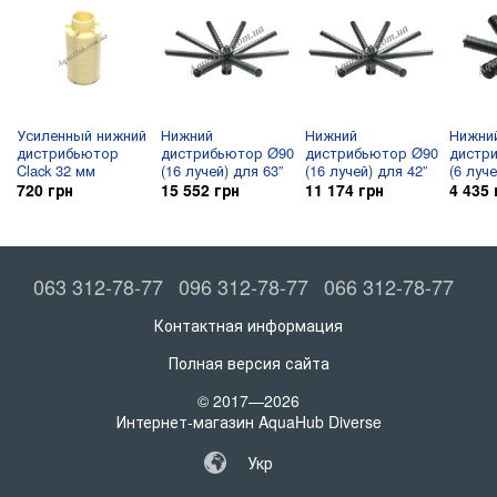
Усиленный нижний
Нижний
Нижний
Нижни
дистрибьютор
дистрибьютор Ø90
дистрибьютор Ø90
дистр
Clack 32 мм
(16 лучей) для 63”
(16 лучей) для 42”
(6 луче
720 грн
15 552 грн
11 174 грн
4 435 
063 312-78-77
096 312-78-77
066 312-78-77
Контактная информация
Полная версия сайта
© 2017—2026
Интернет-магазин AquaHub Diverse
Укр