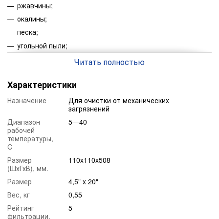
ржавчины;
окалины;
песка;
угольной пыли;
других нерастворенных частиц.
Читать полностью
Преимущество:
Высокая сакорость фильтрации.
Характеристики
Качество материала.
Назначение
Для очистки от механических
Цена.
загрязнений
Максимальная степень очистки до 5 мкм.
Диапазон
5—40
рабочей
Универсальность.
температуры,
C
Простота конструкции.
Размер
110x110x508
Свойства:
(ШхГхВ), мм.
Типоразмер:
Размер
4,5" x 20"
Рейтинг фильтрации:
Вес, кг
0,55
Рейтинг
5
Материал:
фильтрации,