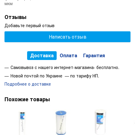
мкм
Ресурс картриджа:
Отзывы
Данный фильтр является универсальный и подходит на все
стандартные колбы размером 20" Big Blue многих
Добавьте первый отзыв
производителей таких как: Leader, Atoll, Aquafilter, Ecosoft,
Raifil, Гейзер, Аквафор, Барьер и другие производители. *Все
Написать отзыв
зависит от качества исходной воды
*Все зависит от качества входящей воды
Доставка
Оплата
Гарантия
Самовывоз с нашего интернет-магазина- бесплатно.
Новой почтой по Украине — по тарифу НП.
Подробнее о доставке
Похожие товары