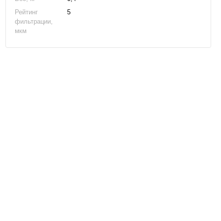
Рейтинг
5
фильтрации,
мкм
PP-20B-5 картридж механической
очистки
374 грн
3 014 грн
2 713 грн