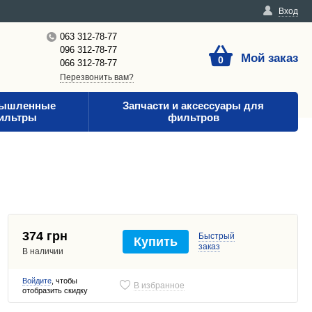
Вход
063 312-78-77
096 312-78-77
Мой заказ
0
066 312-78-77
Перезвонить вам?
ышленные
Запчасти и аксессуары для
ильтры
фильтров
374 грн
Быстрый
Купить
заказ
В наличии
Войдите
, чтобы
В избранное
отобразить скидку