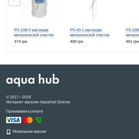
PS-10B-5 картридж
PS-40-1 картридж
PS-20B
механической очистки
механической очистки
механи
374 грн
408 грн
461 грн
© 2017—2026
Интернет-магазин AquaHub Diverse
Принимаем к оплате
Мобильная версия