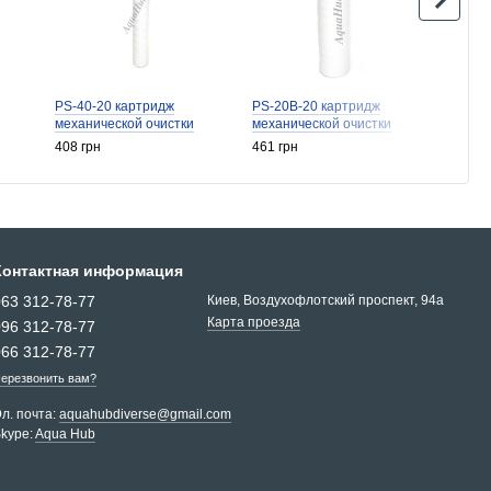
PS-40-20 картридж
PS-20B-20 картридж
PP-10
механической очистки
механической очистки
механ
408 грн
461 грн
35 грн
Контактная информация
063 312-78-77
Киев, Воздухофлотский проспект, 94a
Карта проезда
096 312-78-77
066 312-78-77
ерезвонить вам?
л. почта:
aquahubdiverse@gmail.com
kype:
Aqua Hub