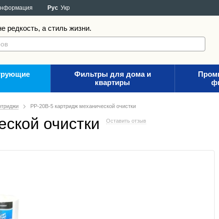
информация
Рус
Укр
е редкость, а стиль жизни.
трующие
Фильтры для дома и
Пром
квартиры
ф
ртриджи
PP-20B-5 картридж механической очистки
еской очистки
Оставить отзыв