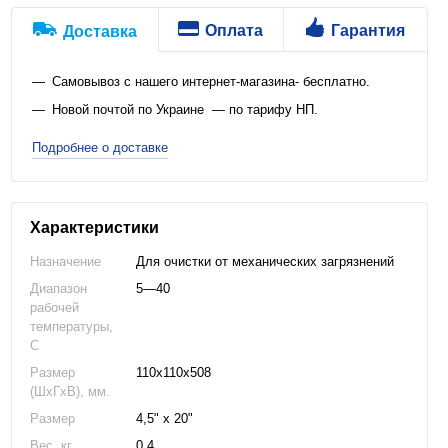
Оплата
Гарантия
Доставка
Самовывоз с нашего интернет-магазина- бесплатно.
Новой почтой по Украине — по тарифу НП.
Подробнее о доставке
Характеристики
Назначение
Для очистки от механических загрязнений
Диапазон
5—40
рабочей
температуры,
C
Размер
110x110x508
(ШхГхВ), мм.
Размер
4,5" x 20"
Вес, кг
0,4