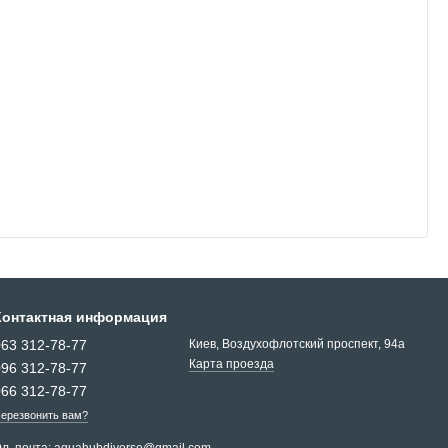
Контактная информация
063 312-78-77
Киев, Воздухофлотский проспект, 94a
Карта проезда
096 312-78-77
066 312-78-77
ерезвонить вам?
л. почта:
aquahubdiverse@gmail.com