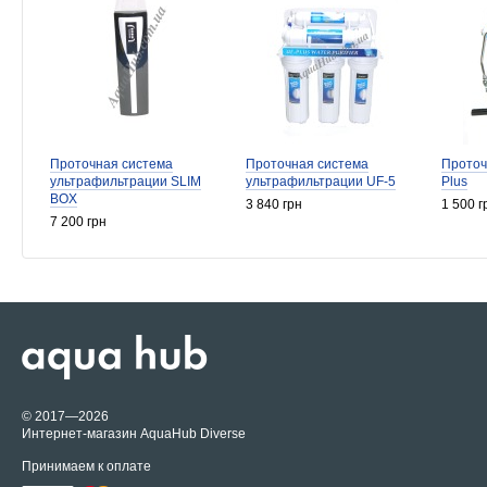
Проточная система
Проточная система
Проточ
ультрафильтрации SLIM
ультрафильтрации UF-5
Plus
BOX
3 840 грн
1 500 г
7 200 грн
© 2017—2026
Интернет-магазин AquaHub Diverse
Принимаем к оплате