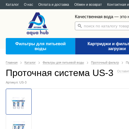
Каталог
О нас
Оплата и доставка
Обмен и возврат
Контактная 
Качественная вода — это н
Фильтры для питьевой
Картриджи и филь
воды
загрузки
Главная
Каталог
Фильтры для питьевой воды
Проточный фильтр
П
Проточная система US-3
Оставит
Артикул: US-3