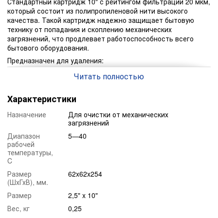
Стандартный картридж 10" с рейтингом фильтрации 20 мкм,
который состоит из полипропиленовой нити высокого
качества. Такой картридж надежно защищает бытовую
технику от попадания и скоплению механических
загрязнений, что продлевает работоспособность всего
бытового оборудования.
Предназначен для удаления:
механических частиц;
Читать полностью
ржавчины;
окалины;
Характеристики
песка;
Назначение
Для очистки от механических
загрязнений
угольной пыли;
Диапазон
5—40
других нерастворенных частиц.
рабочей
Преимущество:
температуры,
Качество материала.
C
Цена.
Размер
62x62x254
(ШхГхВ), мм.
Высокая скорость фильтрации.
Размер
2,5" x 10"
Максимальная степень очистки до 20 мкм.
Вес, кг
0,25
Универсальность.