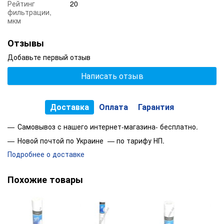
Рейтинг
20
Простота конструкции.
фильтрации,
мкм
Свойства:
Типоразмер:
Отзывы
Рейтинг фильтрации:
Добавьте первый отзыв
Материал:
Написать отзыв
Ресурс картриджа:
Доставка
Оплата
Гарантия
Данный фильтр является универсальный и подходит на все
стандартные колбы размером 10" и стандартные питьевые
Самовывоз с нашего интернет-магазина- бесплатно.
проточные системы и обратноосмотические системы
доочистки питьевой воды многих производителей таких как:
Новой почтой по Украине — по тарифу НП.
Leader, Atoll, Aquafilter, Ecosoft, Raifil, Filter 1, Гейзер Наша
Подробнее о доставке
Вода, Аквафор, Барьер и другие производители.
*Все зависит от качества входящей воды
Похожие товары