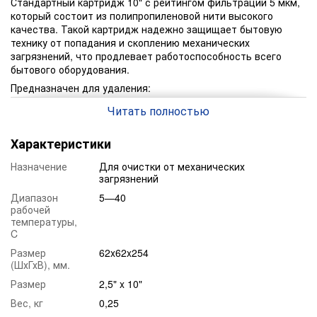
Стандартный картридж 10" с рейтингом фильтрации 5 мкм,
который состоит из полипропиленовой нити высокого
качества. Такой картридж надежно защищает бытовую
технику от попадания и скоплению механических
загрязнений, что продлевает работоспособность всего
бытового оборудования.
Предназначен для удаления:
механических частиц;
Читать полностью
ржавчины;
окалины;
Характеристики
песка;
Назначение
Для очистки от механических
загрязнений
угольной пыли;
Диапазон
5—40
других нерастворенных частиц.
рабочей
Преимущество:
температуры,
Качество материала.
C
Цена.
Размер
62x62x254
(ШхГхВ), мм.
Высокая скорость фильтрации.
Размер
2,5" x 10"
Максимальная степень очистки до 5 мкм.
Вес, кг
0,25
Универсальность.