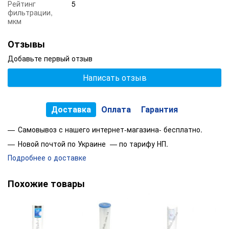
Рейтинг
5
Простота конструкции.
фильтрации,
мкм
Свойства:
Типоразмер:
Отзывы
Рейтинг фильтрации:
Добавьте первый отзыв
Материал:
Написать отзыв
Ресурс картриджа:
Доставка
Оплата
Гарантия
Данный фильтр является универсальный и подходит на все
стандартные колбы размером 10" и стандартные питьевые
Самовывоз с нашего интернет-магазина- бесплатно.
проточные системы и обратноосмотические системы
доочистки питьевой воды многих производителей таких как:
Новой почтой по Украине — по тарифу НП.
Leader, Atoll, Aquafilter, Ecosoft, Raifil, Filter 1, Гейзер Наша
Подробнее о доставке
Вода, Аквафор, Барьер и другие производители.
*Все зависит от качества входящей воды
Похожие товары