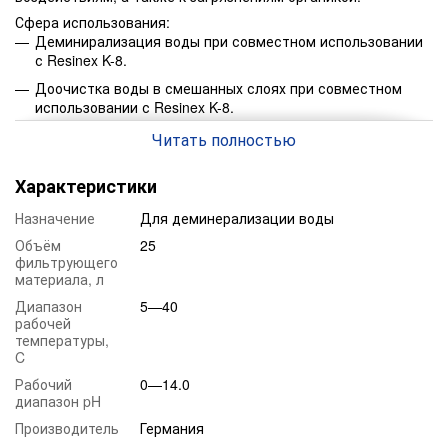
Сфера использования:
Деминирализация воды при совместном использовании
с Resinex K-8.
Доочистка воды в смешанных слоях при совместном
использовании с Resinex K-8.
Преимущества засыпки:
Читать полностью
Высокая прочность гранул гарантирует превосходную
устойчивость к механическим воздействиям и низкой
Характеристики
потере давления.
Назначение
Для деминерализации воды
Низкий расход регенеранта гарантирует экономичность.
Объём
25
Осматическая стабильность увеличивает срок службы.
фильтрующего
Низкий проскок двуокиси кремния.
материала, л
Срок службы до 5 лет.
Диапазон
5—40
рабочей
Свойства:
температуры,
Ионная форма:
Cl-
C
Влагосодержание:
50-5
Рабочий
0—14.0
диапазон pH
Насыпная масса, г/л:
670
Производитель
Германия
Диапазон pH:
0—1