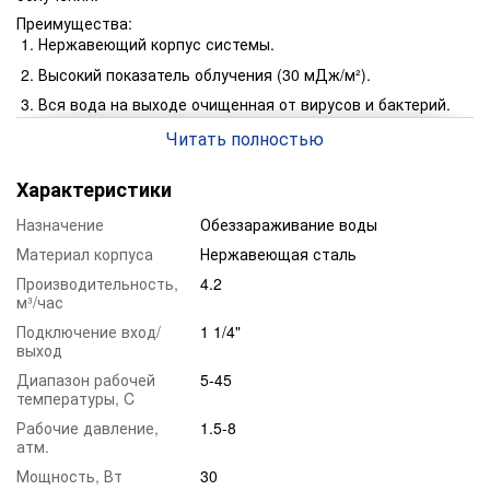
Преимущества:
Нержавеющий корпус системы.
Высокий показатель облучения (30 мДж/м²).
Вся вода на выходе очищенная от вирусов и бактерий.
Система не требует дополнительных реагентов и затрат.
Читать полностью
Долгий срок эксплуатации ультрафиолетового
излучателя до 9000 часов.
Характеристики
Система имеет следующие комплектацию:
Назначение
Обеззараживание воды
Реактор.
Материал корпуса
Нержавеющая сталь
Излучатель (бактерицидная лампа).
Производительность,
4.2
Кварцевый чехол (установлен в реакторе).
м³/час
Блок управления.
Подключение вход/
1 1/4"
выход
Провод защитного заземления.
Диапазон рабочей
5-45
Крепежный комплект (отдельно для реактора и блока
температуры, C
управления).
Рабочие давление,
1.5-8
Руководство пользователя. Паспорт и гарантийный талон
атм.
установки.
Мощность, Вт
30
Производительность