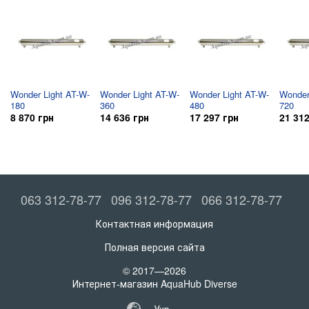
Электрические параметры
В
Напряжение питания,
220
Гц
Частота тока,
50
Wonder Light AT-W-
Wonder Light AT-W-
Wonder Light AT-W-
Wonder
52
Вт
Потребляемая мощность,
180
360
480
720
8 870 грн
14 636 грн
17 297 грн
21 312
13,00
Мощность излучения, Вт
30
Вт
Мощность лампы,
Тип лампы
WS30D/P UV-
063 312-78-77
096 312-78-77
066 312-78-77
Управление
Контактная информация
Блок управления (габариты), мм
Полная версия сайта
Индикатор «вкл./выкл.»
© 2017—2026
Индикатор наличия излучения
Интернет-магазин AquaHub Diverse
Визуальная сигнализация
Укр