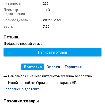
Питание, В
220
Доза излучения
WS30
D PRO
Диаметр
1 1/4"
2
3
подключения
30 мДж/см
4,2 м
/ч
Производитель
Water Space
Вес, кг
7.20
Габариты
Общие, мм
940x102x155
Отзывы
Размеры подключения
G1 1/4"/BSP1
Добавьте первый отзыв
1/4"
Написать отзыв
Вес нетто, кг
5,55
Вес брутто, кг
7,20
Доставка
Оплата
Гарантия
Устройство и условия эксплуатации
Самовывоз с нашего интернет-магазина- бесплатно.
есть
Система турбулизации воды
Новой почтой по Украине — по тарифу НП.
Подробнее о доставке
есть
Смотровое окно
0,8
/0
,
1
МПа
Рабочее давление
(
max/min
)
Похожие товары
Температура воды
2°C
-
50°C