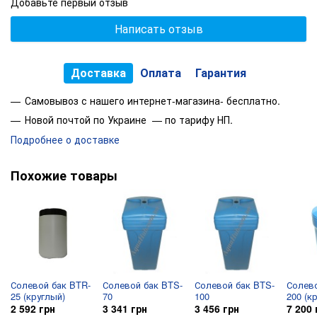
Добавьте первый отзыв
Написать отзыв
Доставка
Оплата
Гарантия
Самовывоз с нашего интернет-магазина- бесплатно.
Новой почтой по Украине — по тарифу НП.
Подробнее о доставке
Похожие товары
Солевой бак BTR-
Солевой бак BTS-
Солевой бак BTS-
Солево
25 (круглый)
70
100
200 (к
2 592 грн
3 341 грн
3 456 грн
7 200 