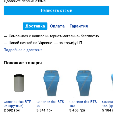
Добавьте первый отзыв
Написать отзыв
Доставка
Оплата
Гарантия
Самовывоз с нашего интернет-магазина- бесплатно.
Новой почтой по Украине — по тарифу НП.
Подробнее о доставке
Похожие товары
Солевой бак BTR-
Солевой бак BTS-
Солевой бак BTS-
Солево
25 (круглый)
70
100
145 (к
2 592 грн
3 341 грн
3 456 грн
5 184 