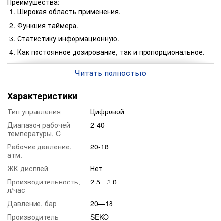
Преимущества:
Широкая область применения.
Функция таймера.
Статистику информационную.
Как постоянное дозирование, так и пропорциональное.
Отличная управляемость.
Читать полностью
Аналоговое и цифровое управление.
Точность дозирования.
Характеристики
Стабильность.
Тип управления
Цифровой
Надёжность.
Диапазон рабочей
2-40
температуры, C
Рабочие давление,
20-18
атм.
ЖК дисплей
Нет
Производительность,
2.5—3.0
л/час
Давление, бар
20—18
Производитель
SEKO