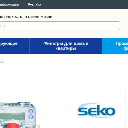
информация
Рус
Укр
е редкость, а стиль жизни.
трующие
Фильтры для дома и
Пром
квартиры
ф
603