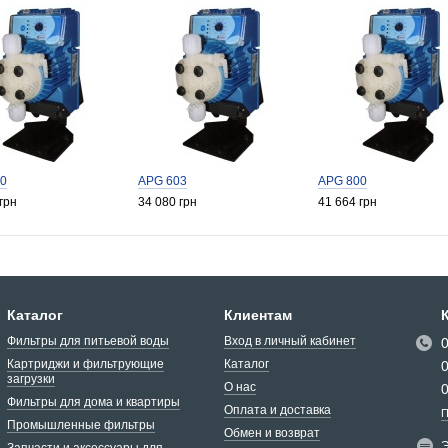
0
APG 603
APG 800
грн
34 080 грн
41 664 грн
Каталог
Клиентам
Фильтры для питьевой воды
Вход в личный кабинет
Картриджи и фильтрующие
Каталог
загрузки
О нас
Фильтры для дома и квартиры
Оплата и доставка
П
Промышленные фильтры
Обмен и возврат
Э
Запчасти и аксессуары для