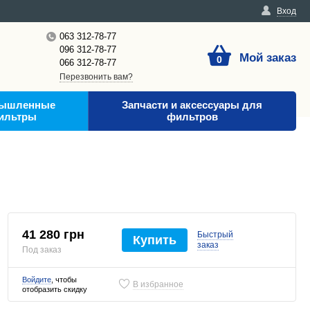
Вход
063 312-78-77
096 312-78-77
Мой заказ
0
066 312-78-77
Перезвонить вам?
ышленные
Запчасти и аксессуары для
ильтры
фильтров
41 280 грн
Быстрый
Купить
заказ
Под заказ
Войдите
, чтобы
В избранное
отобразить скидку