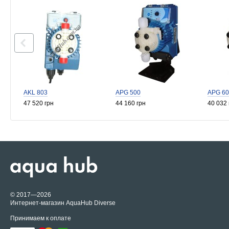
AKL 803
APG 500
APG 60
47 520 грн
44 160 грн
40 032 
© 2017—2026
Интернет-магазин AquaHub Diverse
Принимаем к оплате