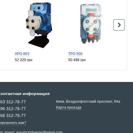
APG 803
TPG 500
TPG 6
52 320 грн
50 496 грн
45 792
Контактная информация
063 312-78-77
Киев, Воздухофлотский проспект, 94a
Карта проезда
096 312-78-77
066 312-78-77
ерезвонить вам?
л. почта:
aquahubdiverse@gmail.com