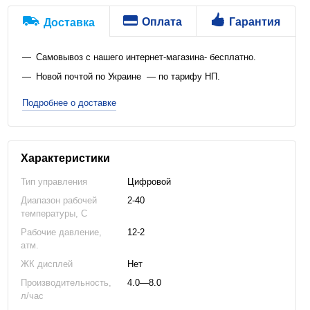
Оплата
Гарантия
Доставка
Самовывоз с нашего интернет-магазина- бесплатно.
Новой почтой по Украине — по тарифу НП.
Подробнее о доставке
Характеристики
Тип управления
Цифровой
Диапазон рабочей
2-40
температуры, C
Рабочие давление,
12-2
атм.
ЖК дисплей
Нет
Производительность,
4.0—8.0
л/час