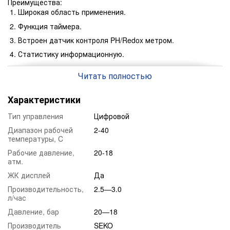
Преимущества:
Широкая область применения.
Функция таймера.
Встроен датчик контроля PH/Redox метром.
Статистику информационную.
Как постоянное дозирование, так и пропорциональное.
Читать полностью
Отличная управляемость.
Аналоговое и цифровое управление.
Характеристики
Точность дозирования.
Тип управления
Цифровой
Стабильность.
Диапазон рабочей
2-40
Надёжность.
температуры, C
Рабочие давление,
20-18
атм.
ЖК дисплей
Да
Производительность,
2.5—3.0
л/час
Давление, бар
20—18
Производитель
SEKO