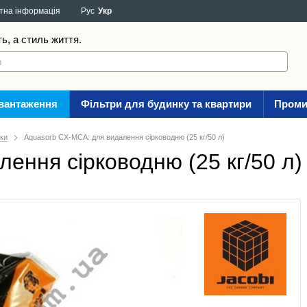
тна інформація
Рус
Укр
ть, а стиль життя.
авантаження
Фільтри для будинку та квартири
Проми
зки
Aquasorb CX-MCA: для видалення сірководню (25 кг/50 л)
ення сірководню (25 кг/50 л)