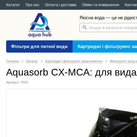
Каталог
Про нас
Оплата і доставка
Обмін та повернення
Контак
Якісна вода — це не рідкіс
Фільтри для питної води
Картриджі і фільтруючі з
Головна
Каталог
Картриджі і фільтруючі завантаження
Фільтруючі загру
Aquasorb CX-MCA: для видал
Артикул: 7603