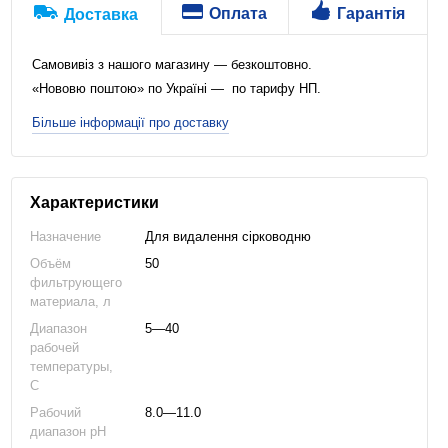
Оплата
Гарантія
Доставка
Самовивіз з нашого магазину — безкоштовно.
«Нововю поштою» по Україні — по тарифу НП.
Більше інформації про доставку
Характеристики
Назначение
Для видалення сірководню
Объём
50
фильтрующего
материала, л
Диапазон
5—40
рабочей
температуры,
C
Рабочий
8.0—11.0
диапазон pH