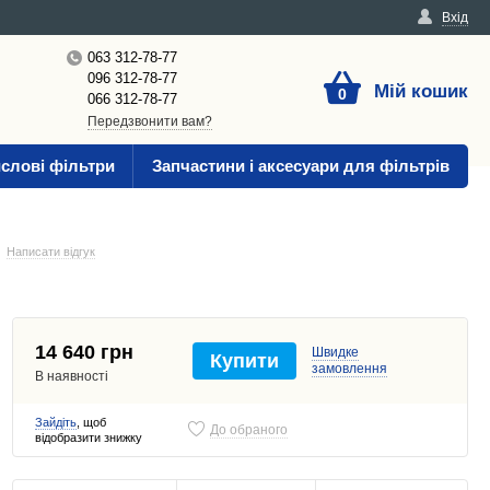
Вхід
063 312-78-77
096 312-78-77
Мій кошик
0
066 312-78-77
Передзвонити вам?
слові фільтри
Запчастини і аксесуари для фільтрів
Написати відгук
14 640 грн
Швидке
Купити
замовлення
В наявності
Зайдіть
, щоб
До обраного
відобразити знижку