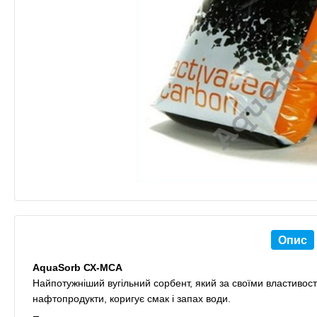
Опис
AquaSorb СХ-МСА
Найпотужніший вугільний сорбент, який за своїми властивостя
нафтопродукти, коригує смак і запах води.