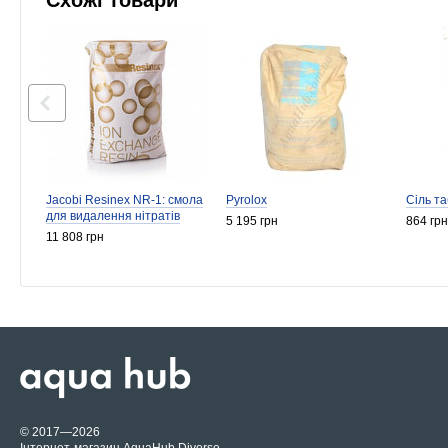
Jacobi Resinex NR-1: смола
Pyrolox
Сіль т
для видалення нітратів
5 195 грн
864 грн
11 808 грн
© 2017—2026
Інтернет-магазин AquaHub Diverse