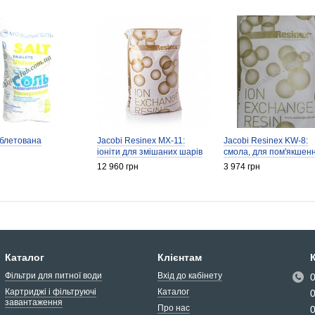
аблетована
Jacobi Resinex MX-11:
Jacobi Resinex KW-8:
іоніти для змішаних шарів
смола, для пом'якшен
12 960 грн
3 974 грн
Каталог
Клієнтам
Фільтри для питної води
Вхід до кабінету
Картриджі і фільтруючі
Каталог
завантаження
Про нас