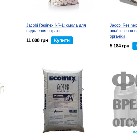
Jacobi Resinex NR-1: смола для
Jacobi Resine
видалення нітратів
пом'якшення в
органіки
11 808 грн
Купити
5 184 грн