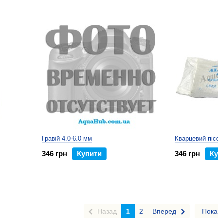
Гравій 4.0-6.0 мм
Кварцевий піс
346 грн
Купити
346 грн
Ку
Назад
1
2
Вперед
Пока