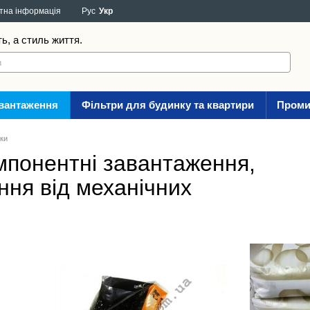
тна інформація
Рус
Укр
ть, а стиль життя.
авантаження
Фільтри для будинку та квартири
Проми
зки
омпонентні завантаження,
ння від механічних