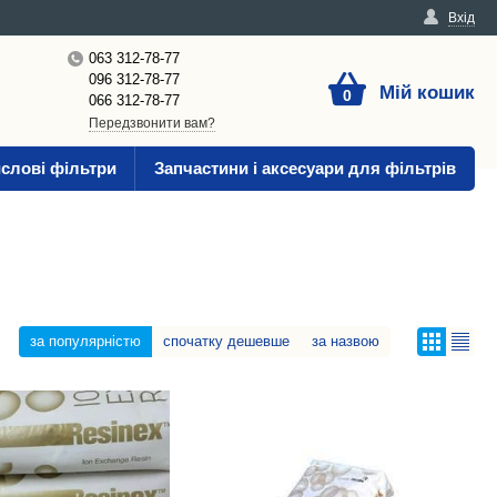
Вхід
063 312-78-77
096 312-78-77
Мій кошик
0
066 312-78-77
Передзвонити вам?
слові фільтри
Запчастини і аксесуари для фільтрів
за популярністю
спочатку дешевше
за назвою