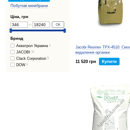
Побутові мембрани
Ціна, грн
ОК
Бренд
Акватрол Украина
1
Jacobi Resinex TPX-4510: Смо
JACOBI
11
видалення органіки
Clack Corporation
5
11 520 грн
Купити
DOW
1