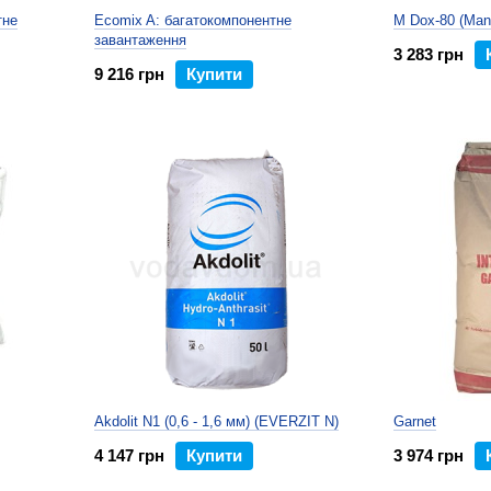
тне
Ecomix A: багатокомпонентне
M Dox-80 (Man
завантаження
3 283 грн
9 216 грн
Купити
Akdolit N1 (0,6 - 1,6 мм) (EVERZIT N)
Garnet
4 147 грн
Купити
3 974 грн