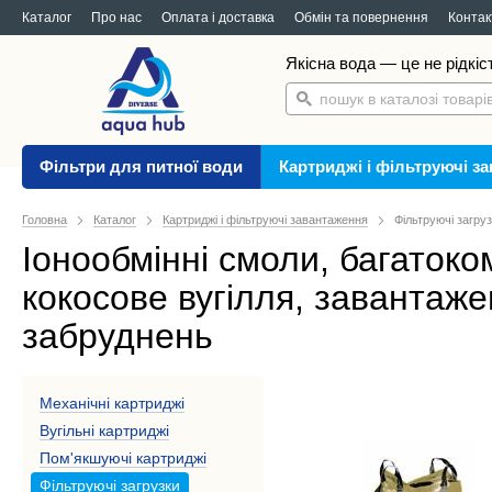
Каталог
Про нас
Оплата і доставка
Обмін та повернення
Контак
Якісна вода — це не рідкіс
Фільтри для питної води
Картриджі і фільтруючі з
Головна
Каталог
Картриджі і фільтруючі завантаження
Фільтруючі загру
Іонообмінні смоли, багаток
кокосове вугілля, завантаже
забруднень
Механічні картриджі
Вугільні картриджі
Пом'якшуючі картриджі
Фільтруючі загрузки