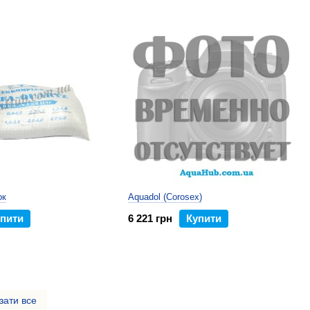
ок
Aquadol (Corosex)
пити
6 221 грн
Купити
зати все