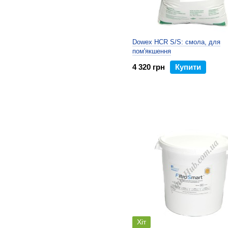
Dowex HCR S/S: смола, для
пом'якшення
4 320 грн
Купити
Хіт