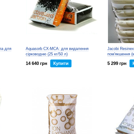
ла для
Aquasorb CX-MCA: для видалення
Jacobi Resine
сірководню (25 кг/50 л)
пом'якшення (
14 640 грн
Купити
5 299 грн