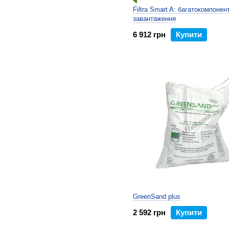
Filtrа Smart A: багатокомпонен
завантаження
6 912 грн
Купити
GreenSand plus
2 592 грн
Купити