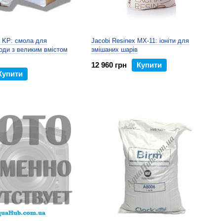
x KP: смола для
Jacobi Resinex MX-11: іоніти для
оди з великим вмістом
змішаних шарів
12 960 грн
Купити
Купити