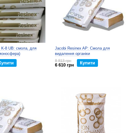
x K-8 UB: смола, для
Jacobi Resinex AP: Смола для
моносфера)
видалення органіки
8 813 грн
Купити
Купити
6 610 грн