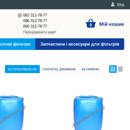
Вхід
063 312-78-77
096 312-78-77
Мій кошик
0
066 312-78-77
Передзвонити вам?
слові фільтри
Запчастини і аксесуари для фільтрів
за популярністю
спочатку дешевше
за назвою