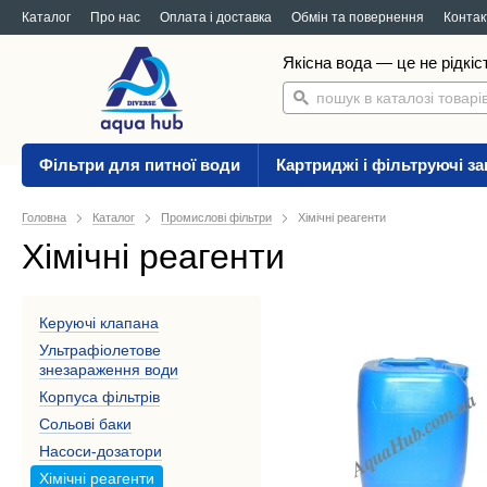
Каталог
Про нас
Оплата і доставка
Обмін та повернення
Контак
Якісна вода — це не рідкіс
Фільтри для питної води
Картриджі і фільтруючі з
Головна
Каталог
Промислові фільтри
Хімічні реагенти
Хімічні реагенти
Керуючі клапана
Ультрафіолетове
знезараження води
Корпуса фільтрів
Сольові баки
Насоси-дозатори
Хімічні реагенти