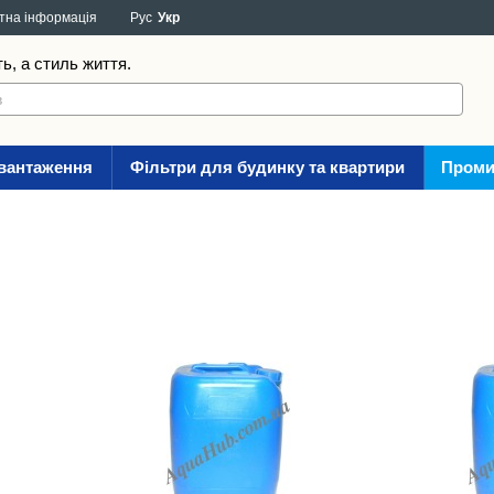
тна інформація
Рус
Укр
ть, а стиль життя.
авантаження
Фільтри для будинку та квартири
Проми