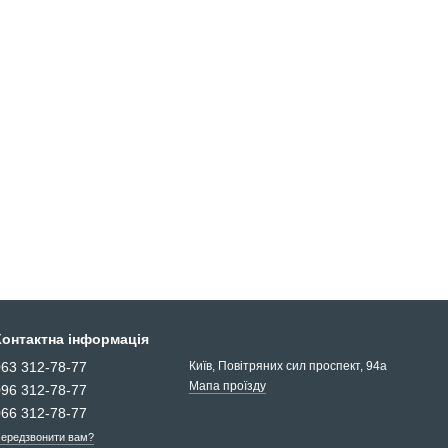
Контактна інформація
063 312-78-77
Київ, Повітряних сил проспект, 94а
Мапа проїзду
096 312-78-77
066 312-78-77
ередзвонити вам?