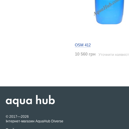
OSM 412
10 560 грн
Уточнити наявніст
© 2017—2026
Інтернет-магазин AquaHub Diverse