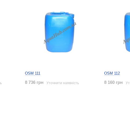
OSM 111
OSM 112
8 736 грн
8 160 грн
ь
Уточнити наявність
Ут