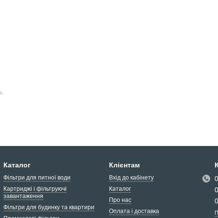
ь
Каталог
Клієнтам
Фільтри для питної води
Вхід до кабінету
Картриджі і фільтруючі
Каталог
завантаження
Про нас
Фільтри для будинку та квартири
Оплата і доставка
П