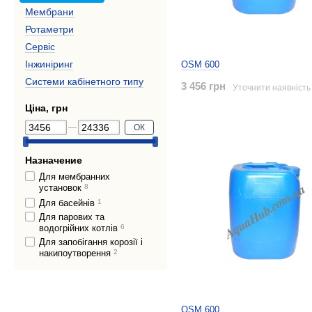
Мембрани
Ротаметри
Сервіс
Інжиніринг
OSM 600
Системи кабінетного типу
3 456 грн
Уточнити наявність
Ціна, грн
ОК
Назначение
Для мембранних
установок
8
Для басейнів
1
Для парових та
водогрійних котлів
6
Для запобігання корозії і
накипоутворення
2
OSM 600