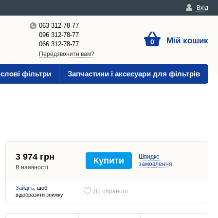
Вхід
063 312-78-77
096 312-78-77
Мій кошик
0
066 312-78-77
Передзвонити вам?
слові фільтри
Запчастини і аксесуари для фільтрів
3 974 грн
Швидке
Купити
замовлення
В наявності
Зайдіть
, щоб
До обраного
відобразити знижку