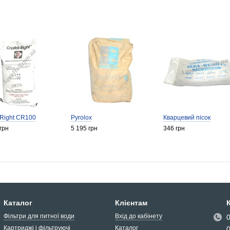
 Right CR100
Pyrolox
Кварцевий пісок
грн
5 195 грн
346 грн
Каталог
Клієнтам
Фільтри для питної води
Вхід до кабінету
Картриджі і фільтруючі
Каталог