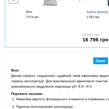
Birm
Корпус фільтра
3 974 грн
2 592 грн
18 662 грн
16 796 грн
Опис
Birm
Даний сорбент- недорогий і надійний, який ефективно видаля
терміну експлуатації. Для максимальної ефективної очистки 
максимального видалення марганцю pH: 8.0—9.0
Переваги засипки:
Невелика вартість фільтруючого елемента в порівнянні з
Підлягає багаторазової регенерації.