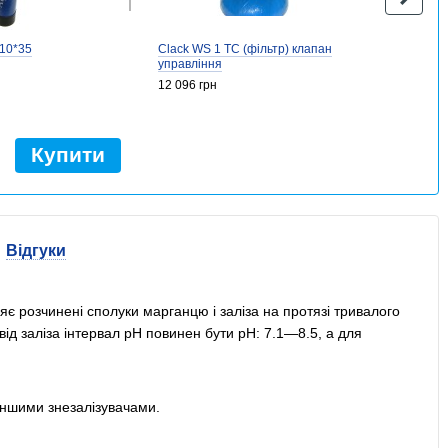
 10*35
Clack WS 1 TC (фільтр) клапан
управління
12 096 грн
Купити
Відгуки
є розчинені сполуки марганцю і заліза на протязі тривалого
від заліза інтервал pH повинен бути pH: 7.1—8.5, а для
 іншими знезалізувачами.