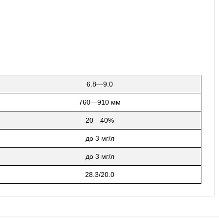
6.8—9.0
760—910 мм
20—40%
до 3 мг/л
до 3 мг/л
28.3/20.0