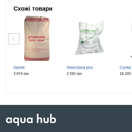
Схожі товари
Garnet
GreenSand plus
Crystal
3 974 грн
2 592 грн
18 240 