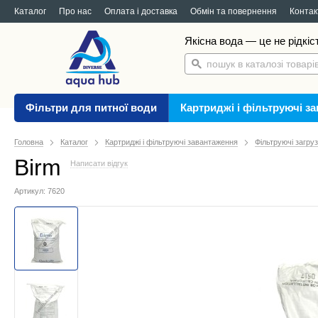
Каталог
Про нас
Оплата і доставка
Обмін та повернення
Контак
Якісна вода — це не рідкіс
Фільтри для питної води
Картриджі і фільтруючі з
Головна
Каталог
Картриджі і фільтруючі завантаження
Фільтруючі загру
Birm
Написати відгук
Артикул: 7620