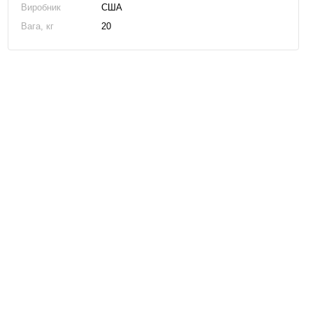
Виробник
США
Вага, кг
20
Birm
3 974 грн
16 070 грн
14 463 грн