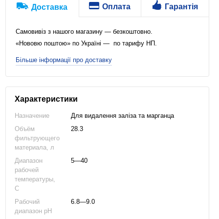
Оплата
Гарантія
Доставка
Самовивіз з нашого магазину — безкоштовно.
«Нововю поштою» по Україні — по тарифу НП.
Більше інформації про доставку
Характеристики
Назначение
Для видалення заліза та марганца
Объём
28.3
фильтрующего
материала, л
Диапазон
5—40
рабочей
температуры,
C
Рабочий
6.8—9.0
диапазон pH