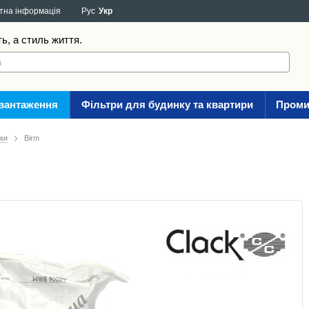
тна інформація
Рус
Укр
ть, а стиль життя.
авантаження
Фільтри для будинку та квартири
Проми
зки
Birm