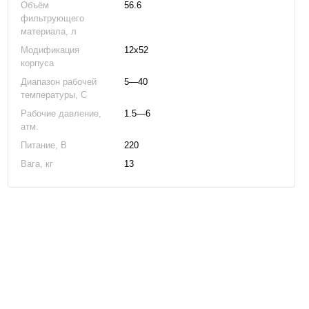
Объём
56.6
фильтрующего
материала, л
Модификация
12x52
корпуса
Диапазон рабочей
5—40
температуры, C
Рабочие давление,
1.5—6
атм.
Питание, В
220
Вага, кг
13