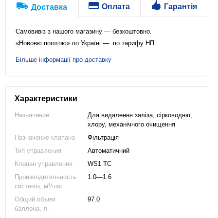
Оплата
Гарантія
Доставка
Самовивіз з нашого магазину — безкоштовно.
«Нововю поштою» по Україні — по тарифу НП.
Більше інформації про доставку
Характеристики
Назначение
Для видалення заліза, сірководню,
хлору, механічного очищення
Назначение клапана
Фільтрація
Тип управления
Автоматичний
Клапан управления
WS1 TC
Производительность
1.0—1.6
системы, м³/час
Общий объем
97.0
баллона, л.