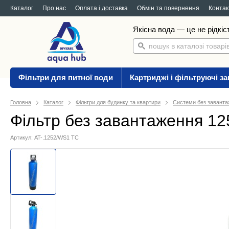
Каталог
Про нас
Оплата і доставка
Обмін та повернення
Контак
Якісна вода — це не рідкіс
Фільтри для питної води
Картриджі і фільтруючі з
Головна
Каталог
Фільтри для будинку та квартири
Системи без завант
Фільтр без завантаження 12
Артикул: AT-.1252/WS1 TC