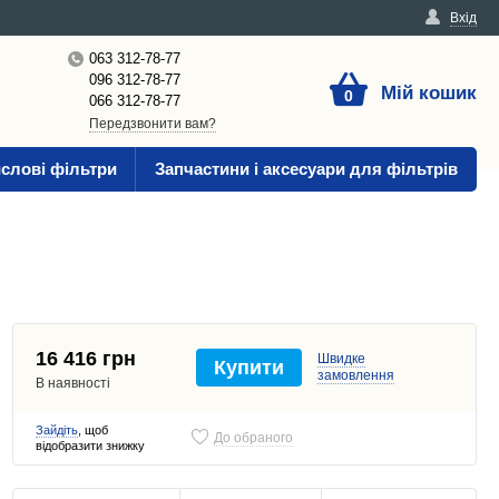
Вхід
063 312-78-77
096 312-78-77
Мій кошик
0
066 312-78-77
Передзвонити вам?
слові фільтри
Запчастини і аксесуари для фільтрів
16 416 грн
Швидке
Купити
замовлення
В наявності
Зайдіть
, щоб
До обраного
відобразити знижку