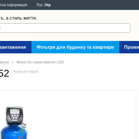
тна інформація
Рус
Укр
ть, а стиль життя.
авантаження
Фільтри для будинку та квартири
Проми
аження
Фільтр без завантаження 1252
52
Написати відгук