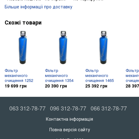
фільтруючий елемент промивається за рахунок зворотної
Більше інформації про доставку
промивки і не вимагає додатковий реагентів для його
відновлення.
Схожі товари
* Все залежить від якості вхідної води на фільтр і від
Фільтр
Фільтр
Фільтр
Фільтр
механічного
механічного
механічного
механі
очищення 1252
очищення 1354
очищення 1465
очищен
19 699 грн
20 390 грн
25 392 грн
28 397
063 312-78-77
096 312-78-77
066 312-78-77
Контактна інформація
Повна версія сайту