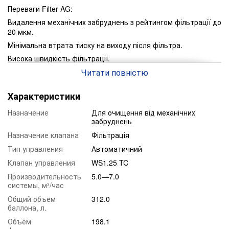
Переваги Filter AG:
Видалення механічних забруднень з рейтингом фільтрації до
20 мкм.
Мінімальна втрата тиску на виходу після фільтра.
Висока швидкість фільтрації.
Має широкий спектр застосування.
Читати повністю
Має відмінний склад високоякісних фільтруючих матеріалів.
Характеристики
Термін роботи фільтруючого елемента до 5 років *.
Дана завантаження застосовується в наступних галузях:
Назначение
Для очищення від механічних
забруднень
Для ефективної водопідготовки будинків і котеджів.
Назначение клапана
Фільтрація
У харчовій промисловості.
Тип управления
Автоматичний
Теплоенергетика.
Клапан управления
WS1.25 TC
Текстильна і целюлозно-паперова промисловість.
Производительность
5.0—7.0
Скляне виробництво, автогосподарства, виготовлення
системы, м³/час
пластикових форм.
Общий объем
312.0
Теплично-парникові господарства.
баллона, л.
Металообробка та виробництво готових металевих
Объём
198.1
виробів.