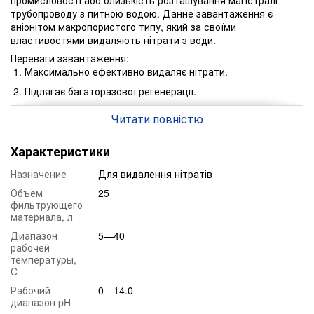
промисловості або близькість розташування магістралі
трубопроводу з питною водою. Данне завантаження є
аніонітом макропористого типу, який за своїми
властивостями видаляють нітрати з води.
Переваги завантаження:
Максимально ефективно видаляє нітрати.
Підлягає багаторазової регенерації.
Використовуються тільки високоякісні смоли.
Читати повністю
Швидка хімічна реакція.
Може використовуватися для води в питних цілях.
Характеристики
Працює з усіма пом'якшувачами.
Назначение
Для видалення нітратів
Термін служби до 5 років.
Объём
25
фильтрующего
Властивості:
материала, л
Іонна форма:
Cl-
Диапазон
5—40
рабочей
Вологовмісткість:
50-6
температуры,
C
Насипна маса, г/л:
700
Рабочий
0—14.0
Пакування, кг/л:
20/25
диапазон pH