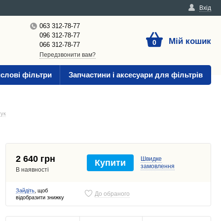
Вхід
063 312-78-77
096 312-78-77
Мій кошик
0
066 312-78-77
Передзвонити вам?
слові фільтри
Запчастини і аксесуари для фільтрів
гук
2 640 грн
Швидке
Купити
замовлення
В наявності
Зайдіть
, щоб
До обраного
відобразити знижку