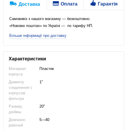
Оплата
Гарантія
Доставка
Самовивіз з нашого магазину — безкоштовно.
«Нововю поштою» по Україні — по тарифу НП.
Більше інформації про доставку
Характеристики
Материал
Пластик
корпуса
Диаметр
1"
соединения с
корпусом
фильтра
Размер,
20"
дюймы
Диапазон
5—40
рабочей