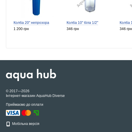
Колба 20" непрозора
Колба 10" біла 1/2"
Колба 1
1 200 грн
346 грн
346 грн
© 2017—2026
Інтернет-магазин AquaHub Diverse
Приймаємо до оплати
Мобільна версія