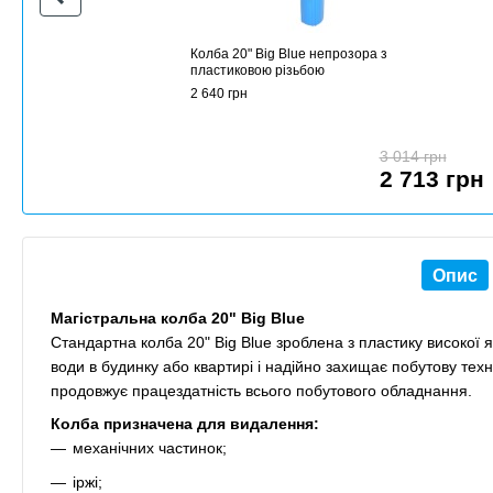
Колба 20" Big Blue непрозора з
пластиковою різьбою
2 640 грн
3 014 грн
2 713 грн
Опис
Магістральна колба 20" Big Blue
Стандартна колба 20" Big Blue зроблена з пластику високої 
води в будинку або квартирі і надійно захищає побутову тех
продовжує працездатність всього побутового обладнання.
Колба призначена для видалення:
механічних частинок;
іржі;