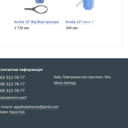
Колба 10" Big Blue прозора
Колба 10" синя 1"
Колба 
непро
1 728 грн
346 грн
різьб
1 728 
Контактна інформація
063 312-78-77
Київ, Повітряних сил проспект, 94а
Мапа проїзду
096 312-78-77
066 312-78-77
ередзвонити вам?
Е-пошта:
aquahubdiverse@gmail.com
kype:
Aqua Hub