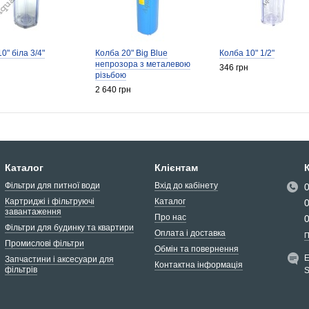
0" біла 3/4"
Колба 20" Big Blue
Колба 10" 1/2"
непрозора з металевою
346 грн
різьбою
2 640 грн
Каталог
Клієнтам
Фільтри для питної води
Вхід до кабінету
Картриджі і фільтруючі
Каталог
завантаження
Про нас
Фільтри для будинку та квартири
Оплата і доставка
П
Промислові фільтри
Обмін та повернення
Запчастини і аксесуари для
Контактна інформація
фільтрів
S