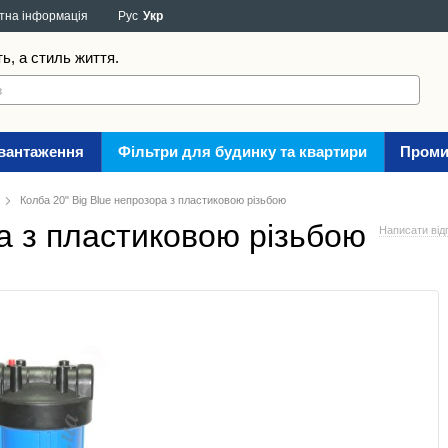
тна інформація
Рус
Укр
ть, а стиль життя.
авантаження
Фільтри для будинку та квартири
Проми
Колба 20" Big Blue непрозора з пластиковою різьбою
ра з пластиковою різьбою
Написати від