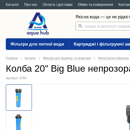
Каталог
Про нас
Оплата і доставка
Обмін та повернення
Контак
Якісна вода — це не рідкіс
Фільтри для питної води
Картриджі і фільтруючі з
Головна
Каталог
Фільтри для будинку та квартири
Магістральні фільтри
Колба 20" Big Blue непрозо
Артикул: 3764