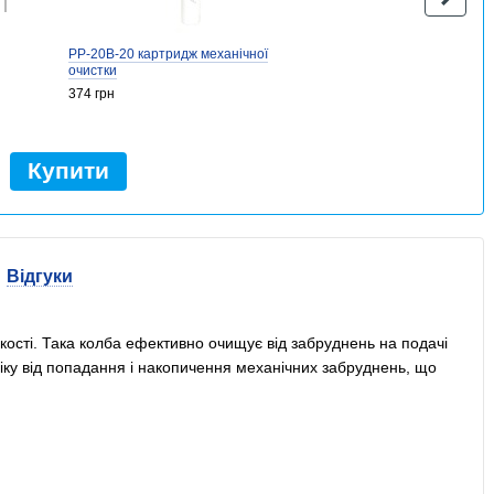
PP-20B-20 картридж механічної
очистки
374 грн
Купити
Відгуки
якості. Така колба ефективно очищує від забруднень на подачі
ніку від попадання і накопичення механічних забруднень, що