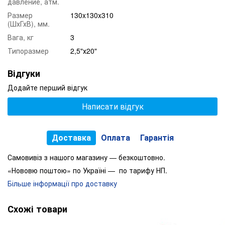
давление, атм.
Діаметр підключення:
3/4"
Размер
130x130x310
Матеріал:
плас
(ШхГхВ), мм.
Вага, кг
3
Типоразмер
2,5"х20"
Відгуки
Додайте перший відгук
Написати відгук
Доставка
Оплата
Гарантія
Самовивіз з нашого магазину — безкоштовно.
«Нововю поштою» по Україні — по тарифу НП.
Більше інформації про доставку
Схожі товари