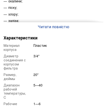
окалини;
піску;
хлору;
заліза;
Читати повністю
жорсткості.
Перевага:
Характеристики
Прозорість.
Надійність матеріалу.
Материал
Пластик
корпуса
Ціна.
Диаметр
3/4"
Максимальний ступінь очищення до 1 мкм.
соединения с
корпусом
Універсальність.
фильтра
Простота конструкції.
Размер,
20"
Властивості: :
дюймы
Типорозмір:
2,5" 
Диапазон
5—40
рабочей
Рейтинг фільтрації:
от 5
температуры,
карт
C
Робочий тиск:
от 1 
Рабочие
1—6