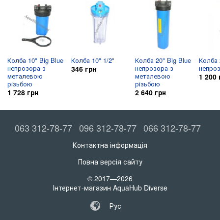
Колба 10" Big Blue
Колба 10" 1/2"
Колба 20" Big Blue
Колба 
непрозора з
непрозора з
непро
346 грн
металевою
металевою
1 200 
різьбою
різьбою
1 728 грн
2 640 грн
063 312-78-77
096 312-78-77
066 312-78-77
Контактна інформація
Повна версія сайту
© 2017—2026
Інтернет-магазин AquaHub Diverse
Рус