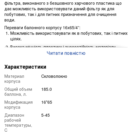
фільтра, виконаного з безшовного харчового пластика що
дає можливість використовувати даний фільтр як для
побутових, так і для питних призначення для очищення
води.
Переваги балонного корпусу 16x65/4”:
Можливість використовувати як в побутових, так і питних
цілях.
Висока міцність пластику і зносостійкість матеріалу
вироби.
Читати повністю
Можливість використання різноманітним фільтруючих
Характеристики
матеріалів: Filter AG, Гравій, Кварцовий пісок, Birm,
Pyrolox, Filtro Smart A, Ecomix, Dowex, Desotec і інші
Материал
Cкловолокно
фільтруючі завантаження.
корпуса
Можливість підключення безліч ручних і автоматичних
Общий объем
185.0
клапанів управління (Clack, Wave Cyber, RX).
баллона, л.
Можливість застосування в різному середовищі
Модификация
16*65
водоочищення.
корпуса
Диапазон
5-45
рабочей
температуры,
C