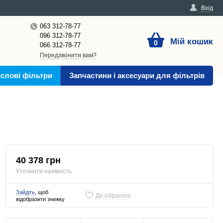
Вхід
063 312-78-77
096 312-78-77
Мій кошик
0
066 312-78-77
Передзвонити вам?
слові фільтри
Запчастини і аксесуари для фільтрів
40 378 грн
Уточнити наявність
Зайдіть
, щоб
До обраного
відобразити знижку