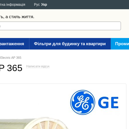
тна інформація
Рус
Укр
ть, а стиль життя.
авантаження
Фільтри для будинку та квартири
Проми
lectric AP 365
P 365
Написати відгук