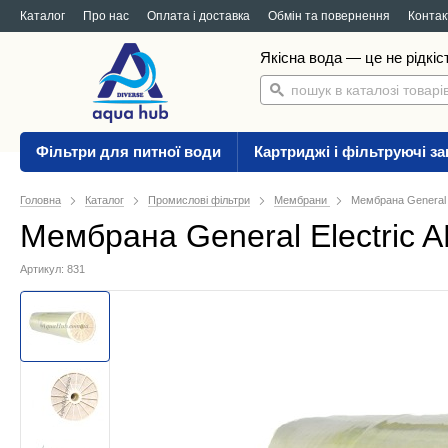
Каталог
Про нас
Оплата і доставка
Обмін та повернення
Контак
Якісна вода — це не рідкіс
Фільтри для питної води
Картриджі і фільтруючі з
Головна
Каталог
Промислові фільтри
Мембрани
Мембрана General E
Мембрана General Electric A
Артикул: 831