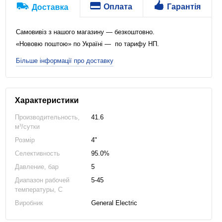
Оплата
Гарантія
Доставка
Самовивіз з нашого магазину — безкоштовно.
«Нововю поштою» по Україні — по тарифу НП.
Більше інформації про доставку
Характеристики
Производительность,
41.6
м³/сутки
Розмір
4"
Селективность
95.0%
Давление, бар
5
Диапазон рабочей
5-45
температуры, C
Виробник
General Electric