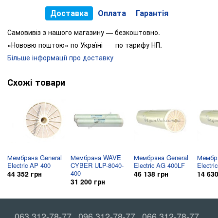
Доставка
Оплата
Гарантія
Самовивіз з нашого магазину — безкоштовно.
«Нововю поштою» по Україні — по тарифу НП.
Більше інформації про доставку
Схожі товари
Мембрана General
Мембрана WAVE
Мембрана General
Мембра
Electric AP 400
CYBER ULP-8040-
Electric AG 400LF
Electr
400
44 352 грн
46 138 грн
14 630
31 200 грн
063 312-78-77
096 312-78-77
066 312-78-77