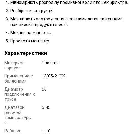
Рівномірність розподілу промивної води площею фільтра.
Розбірна конструкція.
Можливість застосування з важкими завантаженнями
при високій продуктивності.
Механічна міцність.
Простота монтажу.
Характеристики
Материал
Пластик
корпуса
Применение с
18*65-21*62
баллонами
Диаметр
50
подключения к
трубе
Диапазон
5-45
рабочей
температуры,
C
Рабочие
1-10