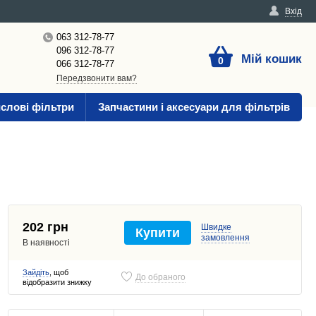
Вхід
063 312-78-77
096 312-78-77
Мій кошик
0
066 312-78-77
Передзвонити вам?
слові фільтри
Запчастини і аксесуари для фільтрів
202 грн
Швидке
Купити
замовлення
В наявності
Зайдіть
, щоб
До обраного
відобразити знижку