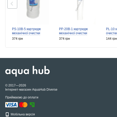
PS-10B-5 картридж
PP-20B-1 картридж
PL-10 
механічної очистки
механічної очистки
очистк
374 грн
374 грн
144 грн
© 2017—2026
Інтернет-магазин AquaHub Diverse
Приймаємо до оплати
Мобільна версія