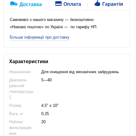
Оплата
Гарантія
Доставка
Самовивіз з нашого магазину — безкоштовно.
«Нововю поштою» по Україні — по тарифу НП.
Більше інформації про доставку
Характеристики
Назначение
Для очищення від механічних забруднень
Диапазон
5—40
рабочей
температуры,
C
Розмір
4,5" x 10"
Вага, кг
0,25
Рейтинг
20
фильтрации,
мкм