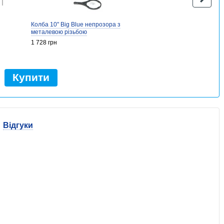
Колба 10" Big Blue непрозора з
металевою різьбою
1 728 грн
Купити
Відгуки