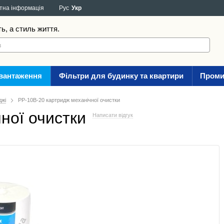
тна інформація
Рус
Укр
ть, а стиль життя.
авантаження
Фільтри для будинку та квартири
Проми
джі
PP-10B-20 картридж механічної очистки
ної очистки
Написати відгук