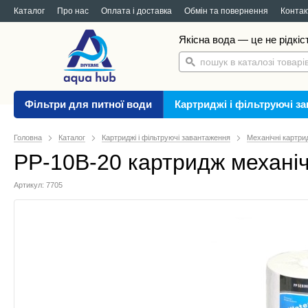
Каталог
Про нас
Оплата і доставка
Обмін та повернення
Контак
Якісна вода — це не рідкіс
Фільтри для питної води
Картриджі і фільтруючі з
Головна
Каталог
Картриджі і фільтруючі завантаження
Механічні картри
PP-10B-20 картридж механіч
Артикул: 7705