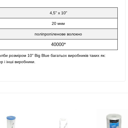
4,5" x 10"
20 мкм
поліпропіленове волокно
40000*
олби розміром 10" Big Blue багатьох виробників таких як:
ьер і інші виробники.