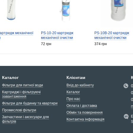
картридж механічної
PS-10-20 картридж
PS-10B-20 картридж
и
механічної очистки
механічної очистки
72 грн
374 грн
Каталог
Клієнтам
Фільтри для питної води
Вхід до кабінету
Картриджі і фільтруючі
Каталог
завантаження
Про нас
Фільтри для будинку та квартири
Оплата і доставка
П
Промислові фільтри
Обмін та повернення
Запчастини і аксесуари для
Контактна інформація
фільтрів
S