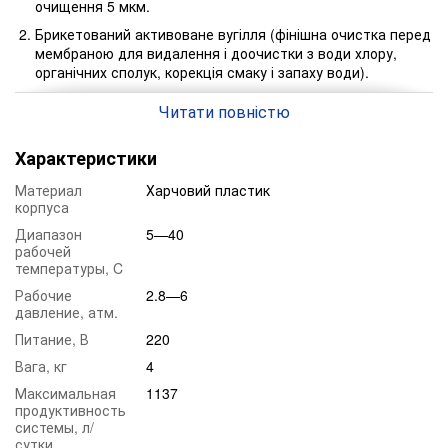
очищення 5 мкм.
Брикетований активоване вугілля (фінішна очистка перед
мембраною для видалення і доочистки з води хлору,
органічних сполук, корекція смаку і запаху води).
Зворотньоосмотична мембрана (основний елемент
Читати повністю
системи зворотного осмосу, який видаляє з води 99,8%
всіх забруднень). Стандартна мембрана на 150 галон
Характеристики
виробництва США.
Зворотньоосмотична мембрана (основний елемент
Материал
Харчовий пластик
системи зворотного осмосу, який видаляє з води 99,8%
корпуса
всіх забруднень). Стандартна мембрана на 150 галон
Диапазон
5—40
виробництва США.
рабочей
Комплектація системи:
температуры, C
Корпус системи зворотного осмосу c насосом для
Рабочие
2.8—6
підвищення тиску і контролером.
давление, атм.
Фільтруючі елементи: PP-5, CTO, дві мембрани на 150G.
Питание, В
220
Кран для чистої води.
Вага, кг
4
Комплект для підключення системи зворотного осмосу
Максимальная
1137
(кран для подачі води, комплект трубок).
продуктивность
системы, л/
Коробка та інструкція з експлуатації.
сутки