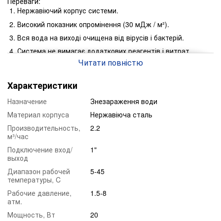
Переваги:
Нержавіючий корпус системи.
Високий показник опромінення (30 мДж / м²).
Вся вода на виході очищена від вірусів і бактерій.
Система не вимагає додаткових реагентів і витрат.
Читати повністю
Довгий термін експлуатації ультрафіолетового
випромінювача до 9000 годин.
Характеристики
Система має наступні комплектацію:
Корпус з нержавіючої сталі.
Назначение
Знезараження води
УФ випромінювач.
Материал корпуса
Нержавіюча сталь
Блок живлення.
Производительность,
2.2
м³/час
Кварцовий чохол для випромінювача.
Подключение вход/
1"
Продуктивність
выход
Доза випромінювання
WS20
DE
Диапазон рабочей
5-45
температуры, C
2
3
30 мДж/см
2,2 м
/ч
Рабочие давление,
1.5-8
атм.
Габарити
Мощность, Вт
20