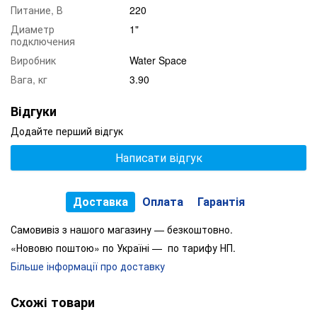
Общие, мм
500
x
102x155
Питание, В
220
Розмір підключення
G1"/BSP1"
Диаметр
1"
подключения
Вага нетто, кг
3,20
Виробник
Water Space
Вага брутто, кг
3,90
Вага, кг
3.90
Відгуки
Пристрій і умови експлуатації
Додайте перший відгук
є
Система турбулізації води
Написати відгук
є
Оглядове вікно
0,8
/0
,
1
МПа
Робочий тиск
(
max/min
)
Доставка
Оплата
Гарантія
Температура води
2°C
-
50°C
Самовивіз з нашого магазину — безкоштовно.
Електричні параметри
«Нововю поштою» по Україні — по тарифу НП.
Більше інформації про доставку
В
Напруна живлення,
220
Гц
Частота току,
50
Схожі товари
35
Вт
Споживана потужність,