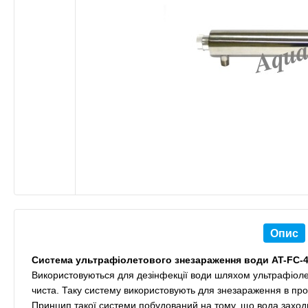
Опис
Система ультрафіолетового знезараження води AT-FC-
Використовуються для дезінфекції води шляхом ультрафіоле
чиста. Таку систему використовують для знезараження в про
Принцип такої системи побудований на тому, що вода заходит