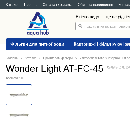
Каталог
Про нас
Оплата і доставка
Обмін та повернення
Контак
Якісна вода — це не рідкіс
Фільтри для питної води
Картриджі і фільтруючі з
Головна
Каталог
Промислові фільтри
Ультрафіолетове знезараження в
Wonder Light AT-FC-45
Написати відгу
Артикул: 907