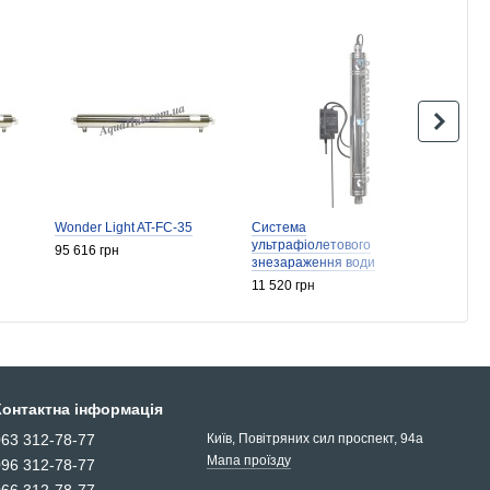
Wonder Light AT-FC-35
Система
Систе
ультрафіолетового
ультр
95 616 грн
знезараження води
знеза
WS15DE
PRO
11 520 грн
13 440
Контактна інформація
063 312-78-77
Київ, Повітряних сил проспект, 94а
Мапа проїзду
096 312-78-77
066 312-78-77