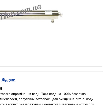
Відгуки
45
тового опромінення води. Така вода на 100% безпечна і
мисловості, побутових потребах і для очищення питної води.
ь в корпус знезаражувачі і контактує з кварцовим чохол при