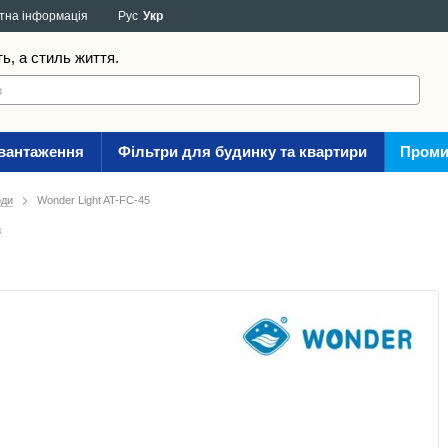
тна інформація
Рус
Укр
ть, а стиль життя.
авантаження
Фільтри для будинку та квартири
Проми
оди
Wonder Light AT-FC-45
к