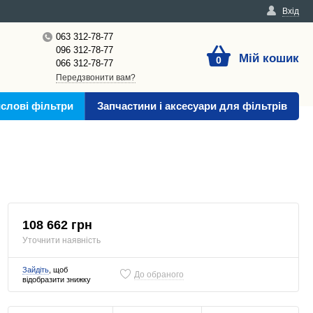
Вхід
063 312-78-77
096 312-78-77
Мій кошик
0
066 312-78-77
Передзвонити вам?
слові фільтри
Запчастини і аксесуари для фільтрів
108 662 грн
Уточнити наявність
Зайдіть
, щоб
До обраного
відобразити знижку