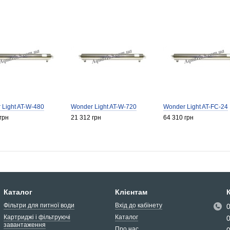
 Light AT-W-480
Wonder Light AT-W-720
Wonder Light AT-FC-24
грн
21 312 грн
64 310 грн
Каталог
Клієнтам
Фільтри для питної води
Вхід до кабінету
Картриджі і фільтруючі
Каталог
завантаження
Про нас