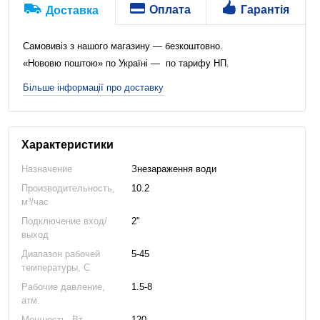
Оплата
Гарантія
Доставка
Самовивіз з нашого магазину — безкоштовно.
«Нововю поштою» по Україні — по тарифу НП.
Більше інформації про доставку
Характеристики
Назначение
Знезараження води
Производительность,
10.2
м³/час
Подключение вход/
2"
выход
Диапазон рабочей
5-45
температуры, C
Рабочие давление,
1.5-8
атм.
Мощность, Вт
120