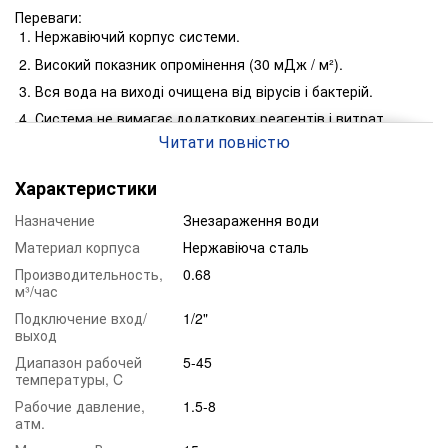
Переваги:
Нержавіючий корпус системи.
Високий показник опромінення (30 мДж / м²).
Вся вода на виході очищена від вірусів і бактерій.
Система не вимагає додаткових реагентів і витрат.
Читати повністю
Довгий термін експлуатації ультрафіолетового
випромінювача до 9000 годин.
Характеристики
Система має наступні комплектацію:
Корпус з нержавіючої сталі.
Назначение
Знезараження води
УФ випромінювач.
Материал корпуса
Нержавіюча сталь
Блок живлення.
Производительность,
0.68
м³/час
Кварцовий чохол для випромінювача.
Подключение вход/
1/2"
выход
Диапазон рабочей
5-45
температуры, C
Рабочие давление,
1.5-8
атм.