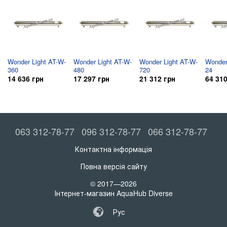
Wonder Light AT-W-
Wonder Light AT-W-
Wonder Light AT-W-
Wonder
360
480
720
24
14 636 грн
17 297 грн
21 312 грн
64 310
063 312-78-77
096 312-78-77
066 312-78-77
Контактна інформація
Повна версія сайту
© 2017—2026
Інтернет-магазин AquaHub Diverse
Рус