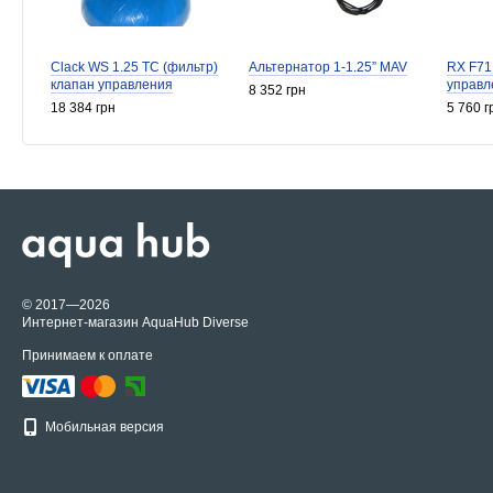
Clack WS 1.25 TC (фильтр)
Альтернатор 1-1.25” MAV
RX F71
клапан управления
управл
8 352 грн
18 384 грн
5 760 г
© 2017—2026
Интернет-магазин AquaHub Diverse
Принимаем к оплате
Мобильная версия