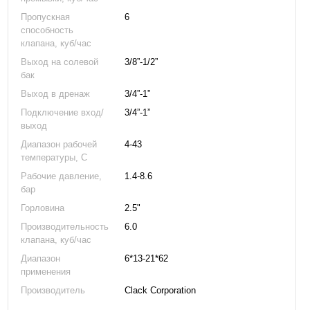
Clack WS 1 CI (умягчение)
Корпус фильтра 10*54
F
Пропускная
6
клапан управления
з
2 938 грн
способность
14 400 грн
6
клапана, куб/час
Выход на солевой
3/8”-1/2”
бак
27 591 грн
24 832 грн
Выход в дренаж
3/4”-1”
Подключение вход/
3/4”-1”
выход
Диапазон рабочей
4-43
температуры, C
Рабочие давление,
1.4-8.6
бар
Горловина
2.5"
Производительность
6.0
клапана, куб/час
Диапазон
6*13-21*62
применения
Производитель
Clack Corporation