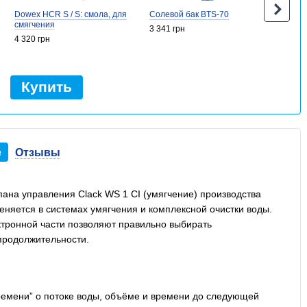
Dowex HCR S / S: смола, для
Солевой бак BTS-70
смягчения
3 341 грн
4 320 грн
Купить
е
Отзывы
пана управления Clack WS 1 CI (умягчение) производства
няется в системах умягчения и комплексной очистки воды.
ктронной части позволяют правильно выбирать
 продолжительности.
емени” о потоке воды, объёме и времени до следующей