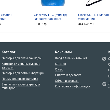
B клапан
Clack WS 1 TC (фильтр)
Clack WS 3 DT клапан
ения
клапан управления
управления
рн
12 096 грн
344 678 грн
Каталог
Клиентам
Фильтры для питьевой воды
Вход в личный кабинет
Картриджи и фильтрующие
Каталог
загрузки
О нас
Фильтры для дома и квартиры
Оплата и доставка
П
Промышленные фильтры
Обмен и возврат
Э
Запчасти и аксессуары для
Контактная информация
фильтров
S