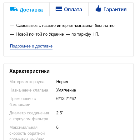
Оплата
Гарантия
Доставка
Самовывоз с нашего интернет-магазина- бесплатно.
Новой почтой по Украине — по тарифу НП.
Подробнее о доставке
Характеристики
Материал корпуса
Норил
Назначение клапана
Умягчение
Применение с
6*13-21*62
баллонами
Диаметр соединения
2.5”
с корпусом фильтра
Максимальная
6
скорость обратной
промывки, куб/час