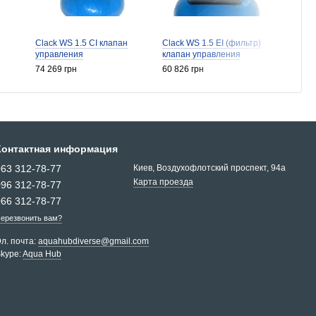
Clack WS 1.5 CI клапан
Clack WS 1.5 EI (фильтр)
RX F6
управления
клапан управления
управ
74 269 грн
60 826 грн
7 440 
Контактная информация
063 312-78-77
Киев, Воздухофлотский проспект, 94a
Карта проезда
096 312-78-77
066 312-78-77
ерезвонить вам?
л. почта:
aquahubdiverse@gmail.com
kype:
Aqua Hub