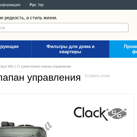
информация
Рус
Укр
е редкость, а стиль жизни.
трующие
Фильтры для дома и
Пром
квартиры
ф
Clack WS 1 CI (умягчение) клапан управления
клапан управления
Оставить отзыв