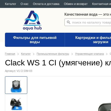
Каталог
О нас
Оплата и доставка
Обмен и возврат
Контактная 
Качественная вода — это н
Фильтры для питьевой
Картриджи и филь
воды
загрузки
Главная
Каталог
Промышленные фильтры
Управляющие клапана
Clack WS 1 CI (умягчение) 
Артикул: V1 CI DM-03