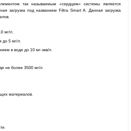
элементом так называемым «сердцем» системы является
ая загрузка под названием Filtra Smart A. Данная загрузка
алов.
0 мг/л.
до 5 мг/л.
ием в воде до 10 мг-экв/л.
е не более 3500 мг/л.
ющих материалов.
ти.