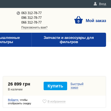
Вход
063 312-78-77
096 312-78-77
Мой заказ
0
066 312-78-77
Перезвонить вам?
ышленные
Запчасти и аксессуары для
ильтры
фильтров
26 899 грн
Быстрый
Купить
заказ
В наличии
Войдите
, чтобы
В избранное
отобразить скидку