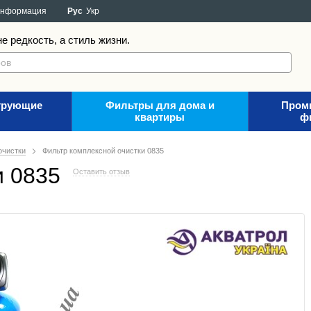
информация
Рус
Укр
е редкость, а стиль жизни.
трующие
Фильтры для дома и
Пром
квартиры
ф
очистки
Фильтр комплексной очистки 0835
и 0835
Оставить отзыв